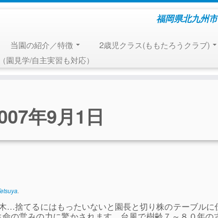
福岡県北九州市
当園の紹介／特徴
2歳児クラス(ももたろうクラブ)
報（園見学/自主実習も対応）
2007年9月1日
etsuya
.
木…捨てるにはもったいないと園長と切り株のテーブルに
生命の営みの力に驚かされます。台風で樹齢７～８０年の