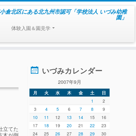
小倉北区にある北九州市認可「学校法人 いづみ幼稚
園」
体験入園＆園見学
いづみカレンダー
2007年9月
月
火
水
木
金
土
日
1
2
3
4
5
6
7
8
9
10
11
12
13
14
15
16
17
18
19
20
21
22
23
仕立てた
24
25
26
27
28
29
30
古木が倒