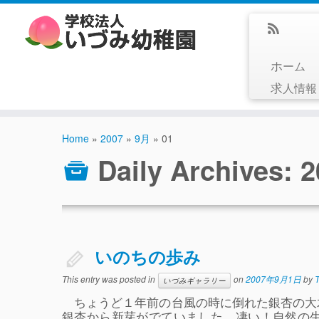
ホーム
求人情
Home
»
2007
»
9月
»
01
Daily Archives:
いのちの歩み
This entry was posted in
on
2007年9月1日
by
T
いづみギャラリー
ちょうど１年前の台風の時に倒れた銀杏の大
銀杏から新芽がでていました。凄い！自然の