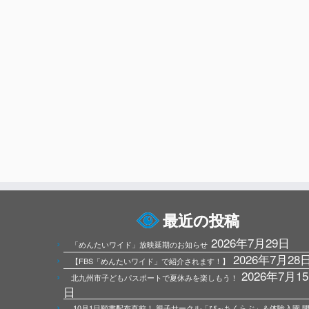
最近の投稿
2026年7月29日
「めんたいワイド」放映延期のお知らせ
2026年7月28
【FBS「めんたいワイド」で紹介されます！】
2026年7月15
北九州市子どもパスポートで夏休みを楽しもう！
日
10月1日願書配布直前！ 親子サークル「ぴ～ちくらぶ」＆体験入園 