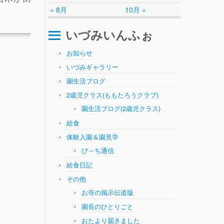
« 8月
10月 »
いづみいんふぉ
お知らせ
いづみギャラリー
園生活ブログ
2歳児クラス(ももたろうクラブ)
園生活ブログ(2歳児クラス)
給食
体験入園＆園見学
ぴ～ち通信
給食日記
その他
お寺の掲示伝道版
園長のひとりごと
おたより届きました