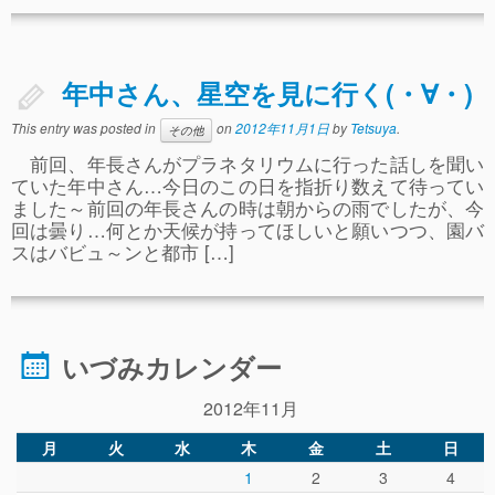
年中さん、星空を見に行く(・∀・)
This entry was posted in
on
2012年11月1日
by
Tetsuya
.
その他
前回、年長さんがプラネタリウムに行った話しを聞い
ていた年中さん…今日のこの日を指折り数えて待ってい
ました～前回の年長さんの時は朝からの雨でしたが、今
回は曇り…何とか天候が持ってほしいと願いつつ、園バ
スはバビュ～ンと都市 […]
いづみカレンダー
2012年11月
月
火
水
木
金
土
日
1
2
3
4