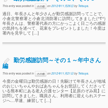
事故や怪我について
This entry was posted in
on
2012年11月26日
by
Tetsuya
.
その他
過日、年長さんと年少さんが勤労感謝訪問ってことで、
卒園児進路
小倉北警察署と小倉北消防署に訪問してきました(^∇^)
年長さんは、警察署代表の方にかっこよく日ごろの感謝
お知らせ
の気持ちを述べて、花束をプレゼントしました！今度は
給食日記
署内を見学して […]
園生活ブログ
2歳児クラス(ももたろうクラブ)
勤労感謝訪問～その１～年中さん
募集概要(2歳児クラス)
編
保育料について
This entry was posted in
on
2012年11月21日
by
Tetsuya
.
その他
入会してから
今度の金曜日は勤労感謝の日！先駆けて年長さんが地域
のおじいちゃんやおばあちゃんをお世話してくださって
園生活ブログ(2歳児クラス)
いる熊本町にある老人介護センター【足原のぞみ苑】に
訪問してきました。職員さん、利用者に迎えられステー
体験入園＆園見学
ジへ…早速、練習して […]