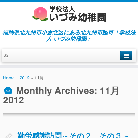
福岡県北九州市小倉北区にある北九州市認可「学校法
人 いづみ幼稚園」
ホーム
Home
»
2012
»
11月
当園の紹介／特徴
Monthly Archives:
11月
施設紹介
2012
指導／保育の内容
入園募集／入園費用
通園について
勤労感謝訪問～その２、その３～