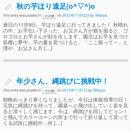
秋の芋ほり遠足(o^▽^)o
This entry was posted in
on
2012年11月12日
by
Tetsuya
.
その他
過日の11月9日、芋ほり遠足に行ってきました！ 秋晴れ
の中、お手伝い下さった、お父さん方が畑を掘ると、ゴ
ロゴロとお芋さんが顔を出します。園児はお芋を見つけ
収穫に夢中…芋の蔓を見つけると、「ここ掘って～」と
僕や、お父さん方 […]
年少さん、縄跳びに挑戦中！
This entry was posted in
on
2012年11月1日
by
Tetsuya
.
その他
朝晩めっきり寒くなりましたが、今日は体操指導の日！
元気に縄跳びを持って、園庭へと飛び出していく姿を見
ると清々しく感じます。今は、縄跳びを回してピョン！
と飛んでカラーコーンの所まで行って折り返して戻って
くる試技に挑戦中…何 […]