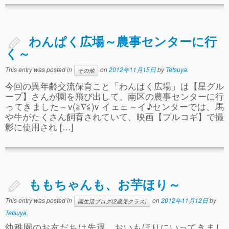
ぴ～ち通信
求人情報（園見学/自主実習も対応）
わんぱく広場～農事センターに行
く～
This entry was posted in
on
2012年11月15日
by
Tetsuya
.
その他
今回の異年齢交流保育こと「わんぱく広場」は【星グル
ープ】さんが園を飛び出して、南区の農事センターに行
ってきました～v(≧∇≦)v イェェ～イ♪センターでは、馬
や牛がたくさん飼育されていて、映画【プルコギ】で撮
影に使用され […]
ももちゃんも、お芋ほり～
This entry was posted in
on
2012年11月12日
by
園生活ブログ(2歳児クラス)
Tetsuya
.
幼稚園のお友だちは先週、おいもほりにいってきまし