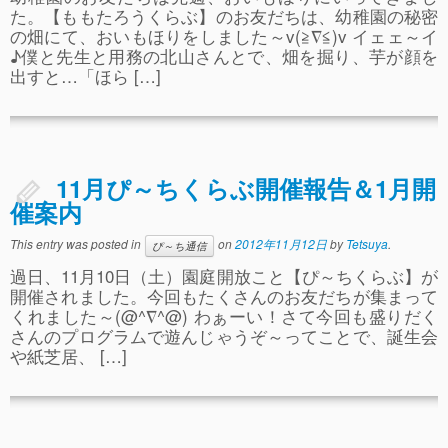
た。【ももたろうくらぶ】のお友だちは、幼稚園の秘密
の畑にて、おいもほりをしました～v(≧∇≦)v イェェ～イ
♪僕と先生と用務の北山さんとで、畑を掘り、芋が顔を
出すと…「ほら […]
11月ぴ～ちくらぶ開催報告＆1月開
催案内
This entry was posted in
on
2012年11月12日
by
Tetsuya
.
ぴ～ち通信
過日、11月10日（土）園庭開放こと【ぴ～ちくらぶ】が
開催されました。今回もたくさんのお友だちが集まって
くれました～(@^∇^@) わぁーい！さて今回も盛りだく
さんのプログラムで遊んじゃうぞ～ってことで、誕生会
や紙芝居、 […]