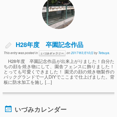
ぴ～ち通信
求人情報（園見学/自主実習も対応）
H28年度 卒園記念作品
This entry was posted in
on
2017年3月10日
by
Tetsuya
.
いづみギャラリー
H28年度 卒園記念作品が出来上がりました！自分た
ちの顔を焼き物にして、園舎フェンスに飾りました！
とっても可愛くできました！ 園児の顔の焼き物製作の
バックグランドで一人DIYでここまで仕上げました。背
板に防水加工を施し […]
いづみカレンダー