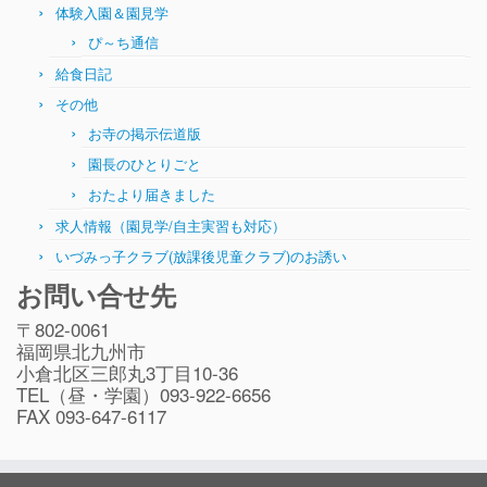
体験入園＆園見学
ぴ～ち通信
給食日記
その他
お寺の掲示伝道版
園長のひとりごと
おたより届きました
求人情報（園見学/自主実習も対応）
いづみっ子クラブ(放課後児童クラブ)のお誘い
お問い合せ先
〒802-0061
福岡県北九州市
小倉北区三郎丸3丁目10-36
TEL（昼・学園）093-922-6656
FAX 093-647-6117