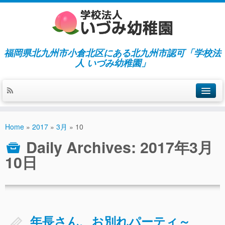
福岡県北九州市小倉北区にある北九州市認可「学校法
人 いづみ幼稚園」
ホーム
Home
»
2017
»
3月
»
10
当園の紹介／特徴
Daily Archives:
2017年3月
施設紹介
10日
指導／保育の内容
入園募集／入園費用
通園について
年長さん、お別れパーティ～