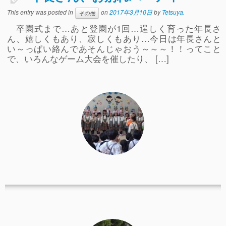
事故や怪我について
This entry was posted in
on
2017年3月10日
by
Tetsuya
.
その他
卒園式まで…あと登園が1回…逞しく育った年長さ
卒園児進路
ん、嬉しくもあり、寂しくもあり…今日は年長さんと
い～っぱい絡んであそんじゃおう～～～！！ってこと
お知らせ
で、いろんなゲーム大会を催したり、 […]
給食日記
園生活ブログ
2歳児クラス(ももたろうクラブ)
募集概要(2歳児クラス)
保育料について
入会してから
園生活ブログ(2歳児クラス)
体験入園＆園見学