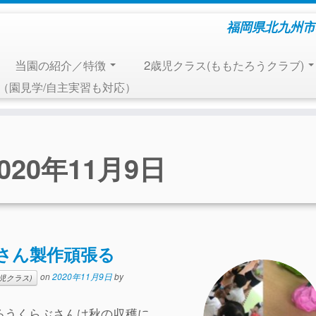
福岡県北九州市
当園の紹介／特徴
2歳児クラス(ももたろうクラブ)
報（園見学/自主実習も対応）
2020年11月9日
さん製作頑張る
on
2020年11月9日
by
児クラス)
ろうくらぶさんは秋の収穫に