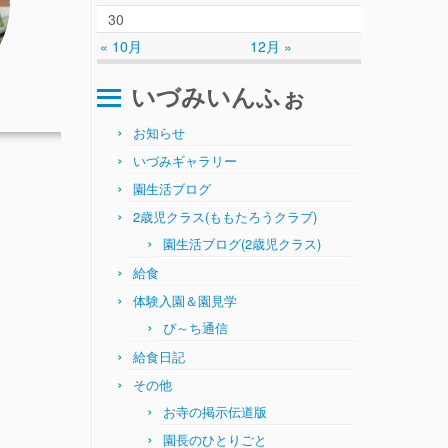
30
« 10月
12月 »
いづみいんふぉ
お知らせ
いづみギャラリー
園生活ブログ
2歳児クラス(ももたろうクラブ)
園生活ブログ(2歳児クラス)
給食
体験入園＆園見学
ぴ～ち通信
給食日記
その他
お寺の掲示伝道版
園長のひとりごと