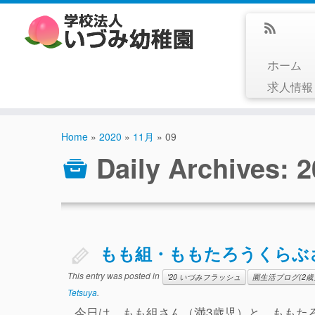
ホーム
求人情
Home
»
2020
»
11月
»
09
Daily Archives:
もも組・ももたろうくらぶ
This entry was posted in
'20 いづみフラッシュ
園生活ブログ(2歳
Tetsuya
.
今日は、もも組さん（満3歳児）と、ももた