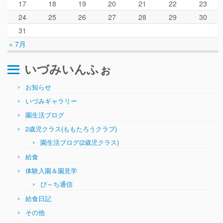
ぴ～ち通信
17
18
19
20
21
22
23
24
25
26
27
28
29
30
求人情報（園見学/自主実習も対応）
31
« 7月
いづみいんふぉ
お知らせ
いづみギャラリー
園生活ブログ
2歳児クラス(ももたろうクラブ)
園生活ブログ(2歳児クラス)
給食
体験入園＆園見学
ぴ～ち通信
給食日記
その他