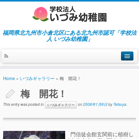
福岡県北九州市小倉北区にある北九州市認可「学校法
人 いづみ幼稚園」
ホーム
Home
»
いづみギャラリー
»
梅 開花！
当園の紹介／特徴
梅 開花！
施設紹介
This entry was posted in
on
2008年1月8日
by
Tetsuya
.
いづみギャラリー
指導／保育の内容
入園募集／入園費用
通園について
門信徒会館玄関前に植樹し