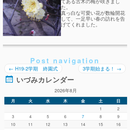
てある古木の梅が咲きまし
事故や怪我について
た。
真っ白な可愛い花が数輪開花
卒園児進路
して、一足早い春の訪れを告
げてくれました。
お知らせ
給食日記
園生活ブログ
Post navigation
2歳児クラス(ももたろうクラブ)
←
H19-2学期 終園式
3学期始まる！
→
募集概要(2歳児クラス)
いづみカレンダー
保育料について
2026年8月
入会してから
月
火
水
木
金
土
日
園生活ブログ(2歳児クラス)
1
2
3
4
5
6
7
8
9
体験入園＆園見学
10
11
12
13
14
15
16