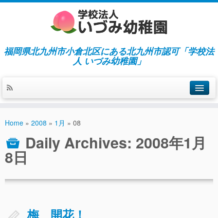
福岡県北九州市小倉北区にある北九州市認可「学校法
人 いづみ幼稚園」
ホーム
Home
»
2008
»
1月
»
08
当園の紹介／特徴
Daily Archives:
2008年1月
施設紹介
8日
指導／保育の内容
入園募集／入園費用
通園について
梅 開花！