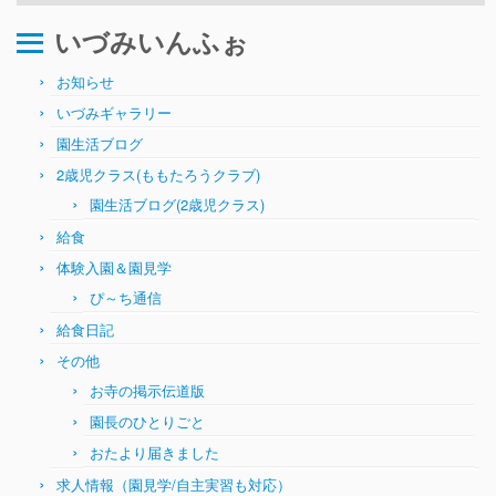
ぴ～ち通信
いづみいんふぉ
求人情報（園見学/自主実習も対応）
お知らせ
いづみギャラリー
園生活ブログ
2歳児クラス(ももたろうクラブ)
園生活ブログ(2歳児クラス)
給食
体験入園＆園見学
ぴ～ち通信
給食日記
その他
お寺の掲示伝道版
園長のひとりごと
おたより届きました
求人情報（園見学/自主実習も対応）