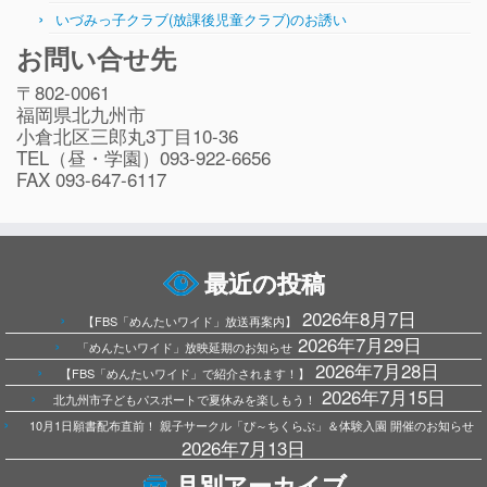
いづみっ子クラブ(放課後児童クラブ)のお誘い
お問い合せ先
〒802-0061
福岡県北九州市
小倉北区三郎丸3丁目10-36
TEL（昼・学園）093-922-6656
FAX 093-647-6117
最近の投稿
2026年8月7日
【FBS「めんたいワイド」放送再案内】
2026年7月29日
「めんたいワイド」放映延期のお知らせ
2026年7月28日
【FBS「めんたいワイド」で紹介されます！】
2026年7月15日
北九州市子どもパスポートで夏休みを楽しもう！
10月1日願書配布直前！ 親子サークル「ぴ～ちくらぶ」＆体験入園 開催のお知らせ
2026年7月13日
月別アーカイブ