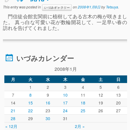
事故や怪我について
This entry was posted in
on
2008年1月8日
by
Tetsuya
.
いづみギャラリー
門信徒会館玄関前に植樹してある古木の梅が咲きまし
卒園児進路
た。 真っ白な可愛い花が数輪開花して、一足早い春の
訪れを告げてくれました。
お知らせ
給食日記
園生活ブログ
いづみカレンダー
2歳児クラス(ももたろうクラブ)
2008年1月
募集概要(2歳児クラス)
月
火
水
木
金
土
日
保育料について
1
2
3
4
5
6
7
8
9
10
11
12
13
入会してから
14
15
16
17
18
19
20
園生活ブログ(2歳児クラス)
21
22
23
24
25
26
27
28
体験入園＆園見学
29
30
31
« 12月
2月 »