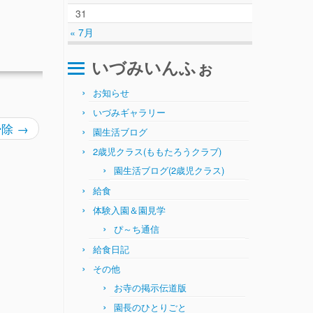
31
« 7月
いづみいんふぉ
お知らせ
いづみギャラリー
掃除
→
園生活ブログ
2歳児クラス(ももたろうクラブ)
園生活ブログ(2歳児クラス)
給食
体験入園＆園見学
ぴ～ち通信
給食日記
その他
お寺の掲示伝道版
園長のひとりごと