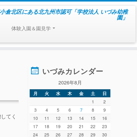
小倉北区にある北九州市認可「学校法人 いづみ幼稚
園」
体験入園＆園見学
いづみカレンダー
2026年8月
月
火
水
木
金
土
日
1
2
3
4
5
6
7
8
9
贈してく
10
11
12
13
14
15
16
17
18
19
20
21
22
23
24
25
26
27
28
29
30