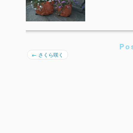
Po
←
さくら咲く