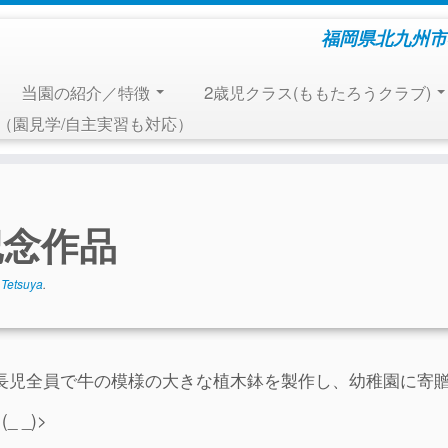
福岡県北九州市
当園の紹介／特徴
2歳児クラス(ももたろうクラブ)
報（園見学/自主実習も対応）
記念作品
y
Tetsuya
.
長児全員で牛の模様の大きな植木鉢を製作し、幼稚園に寄
 _)>