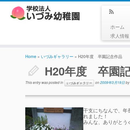
ホーム
求人情
Home
»
いづみギャラリー
»
H20年度 卒園記念作品
H20年度 卒園
This entry was posted in
on
2009年3月19日
b
いづみギャラリー
干支にちなんで、年
れました！
みんな、ありがとう<(_