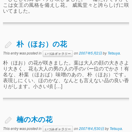
こは女王の風格を備えし花。 威風堂々と誇らしげに咲
いてました。
朴（ほお）の花
This entry was posted in
on
2007年5月2日
by
Tetsuya
.
いづみギャラリー
朴（ほお）の花が咲きました。葉は大人の顔の大きさよ
り大きく、花も大人の男の人の手のパー位のでかさ！有
名な、朴葉（ほおば）味噌のあの、朴（ほお）です。
表現しにくい、ほのかな、なんとも言えない品の良い香
りがします。小さい頃 […]
楠の木の花
This entry was posted in
on
2007年4月30日
by
Tetsuya
.
いづみギャラリー