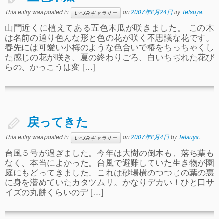
事故や怪我について
This entry was posted in
on
2007年8月24日
by
Tetsuya
.
いづみギャラリー
山門近くに植えてある五色木瓜が咲きました。 この木
卒園児進路
は名前の通り色んな形と色の花が咲く不思議な花です。
春先には可愛い小梅のような色合いで椿をちっちゃくし
お知らせ
た感じの花が咲き、夏の終わりごろ、白いちぢれた花び
給食日記
らの、かっこうは変 […]
園生活ブログ
2歳児クラス(ももたろうクラブ)
戻ってきた
募集概要(2歳児クラス)
This entry was posted in
on
2007年8月4日
by
Tetsuya
.
いづみギャラリー
保育料について
台風５号が過ぎました。今年は大樹の倒木も、落ち葉も
入会してから
なく、本当によかった。台風で避難していた生き物が園
庭にもどってきました。これは砂場横のつつじの葉の裏
園生活ブログ(2歳児クラス)
に身を潜めていたカタツムリ。かなりデカい！ひと口サ
イズの丸餅くらいのデ […]
体験入園＆園見学