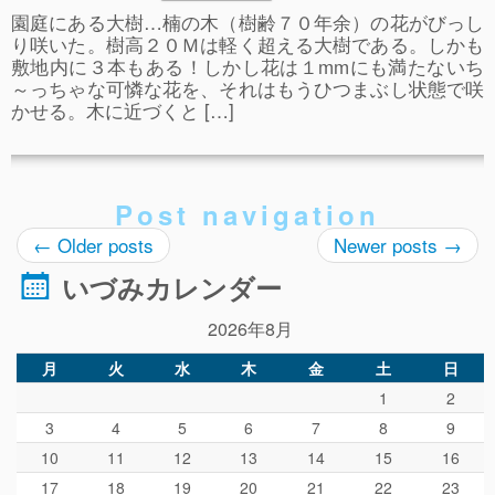
園庭にある大樹…楠の木（樹齢７０年余）の花がびっし
り咲いた。樹高２０Ｍは軽く超える大樹である。しかも
敷地内に３本もある！しかし花は１mmにも満たないち
～っちゃな可憐な花を、それはもうひつまぶし状態で咲
かせる。木に近づくと […]
Post navigation
←
Older posts
Newer posts
→
いづみカレンダー
2026年8月
月
火
水
木
金
土
日
1
2
3
4
5
6
7
8
9
10
11
12
13
14
15
16
17
18
19
20
21
22
23