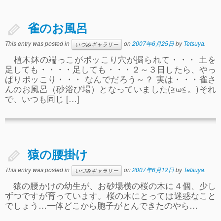
ぴ～ち通信
求人情報（園見学/自主実習も対応）
雀のお風呂
This entry was posted in
on
2007年6月25日
by
Tetsuya
.
いづみギャラリー
植木鉢の端っこがポッこり穴が掘られて・・・ 土を
足しても・・・・足しても・・・２～３日したら、やっ
ぱりポッこり・・・ なんでだろう～？ 実は・・・雀さ
んのお風呂（砂浴び場）となっていました(≧ω≦。)それ
で、いつも同じ […]
猿の腰掛け
This entry was posted in
on
2007年6月12日
by
Tetsuya
.
いづみギャラリー
猿の腰かけの幼生が、お砂場横の桜の木に４個、少し
ずつですが育っています。桜の木にとっては迷惑なこと
でしょう…一体どこから胞子がとんできたのやら…