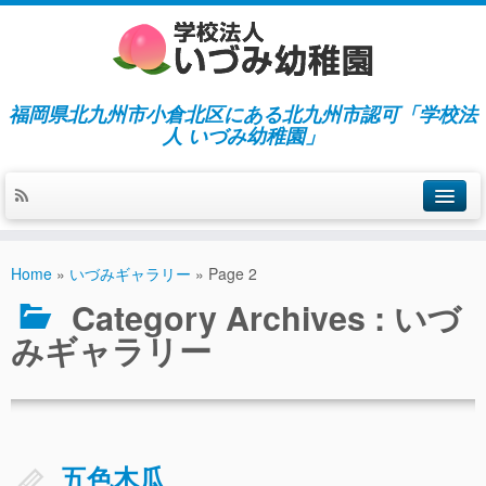
福岡県北九州市小倉北区にある北九州市認可「学校法
人 いづみ幼稚園」
ホーム
Home
»
いづみギャラリー
»
Page 2
当園の紹介／特徴
Category Archives :
いづ
施設紹介
みギャラリー
指導／保育の内容
入園募集／入園費用
通園について
五色木瓜