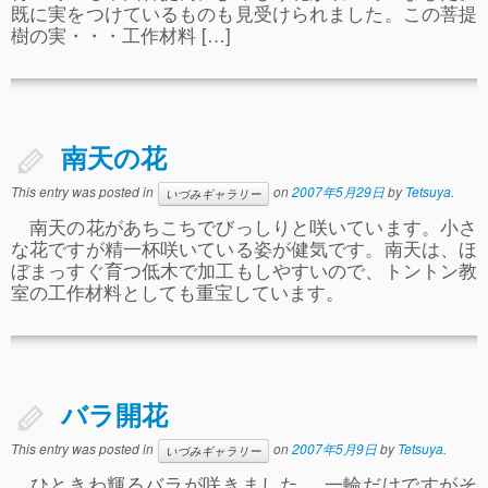
既に実をつけているものも見受けられました。この菩提
樹の実・・・工作材料 […]
南天の花
This entry was posted in
on
2007年5月29日
by
Tetsuya
.
いづみギャラリー
南天の花があちこちでびっしりと咲いています。小さ
な花ですが精一杯咲いている姿が健気です。南天は、ほ
ぼまっすぐ育つ低木で加工もしやすいので、トントン教
室の工作材料としても重宝しています。
バラ開花
This entry was posted in
on
2007年5月9日
by
Tetsuya
.
いづみギャラリー
ひときわ輝るバラが咲きました。 一輪だけですがそ