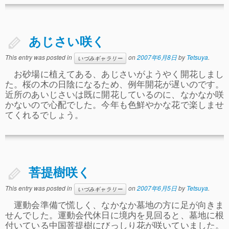
あじさい咲く
This entry was posted in
on
2007年6月8日
by
Tetsuya
.
いづみギャラリー
お砂場に植えてある、あじさいがようやく開花しまし
た。桜の木の日陰になるため、例年開花が遅いのです。
近所のあいじさいは既に開花しているのに、なかなか咲
かないので心配でした。今年も色鮮やかな花で楽しませ
てくれるでしょう。
菩提樹咲く
This entry was posted in
on
2007年6月5日
by
Tetsuya
.
いづみギャラリー
運動会準備で慌しく、なかなか墓地の方に足が向きま
せんでした。運動会代休日に境内を見回ると、墓地に根
付いている中国菩提樹にびっしり花が咲いていました。