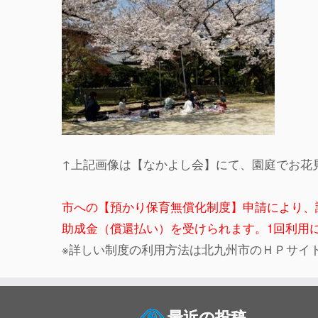
↑上記画像は【なかよし会】にて、園庭でお花
市への【預かり保育無償化制度】申請により、
助成金（償還払い）を受けられます。1回利用に
※詳しい制度の利用方法は北九州市のＨＰサイ
最近の投稿