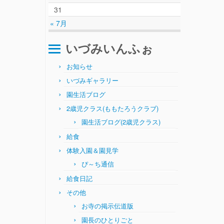
31
« 7月
いづみいんふぉ
お知らせ
いづみギャラリー
園生活ブログ
2歳児クラス(ももたろうクラブ)
園生活ブログ(2歳児クラス)
給食
体験入園＆園見学
ぴ～ち通信
給食日記
その他
お寺の掲示伝道版
園長のひとりごと