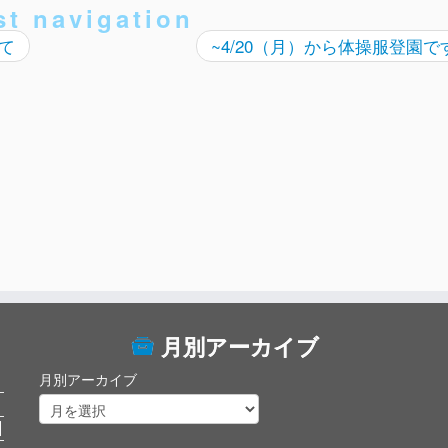
st navigation
て
~4/20（月）から体操服登園で
月別アーカイブ
月別アーカイブ
日