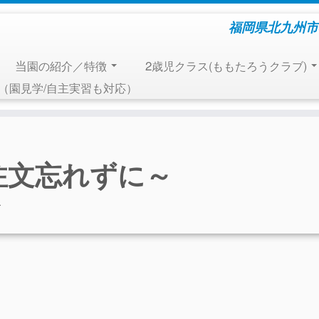
福岡県北九州市
当園の紹介／特徴
2歳児クラス(ももたろうクラブ)
報（園見学/自主実習も対応）
注文忘れずに～
.