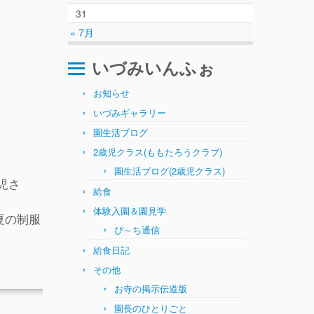
31
« 7月
いづみいんふぉ
お知らせ
いづみギャラリー
園生活ブログ
2歳児クラス(ももたろうクラブ)
園生活ブログ(2歳児クラス)
児さ
給食
体験入園＆園見学
夏の制服
ぴ～ち通信
給食日記
その他
お寺の掲示伝道版
園長のひとりごと