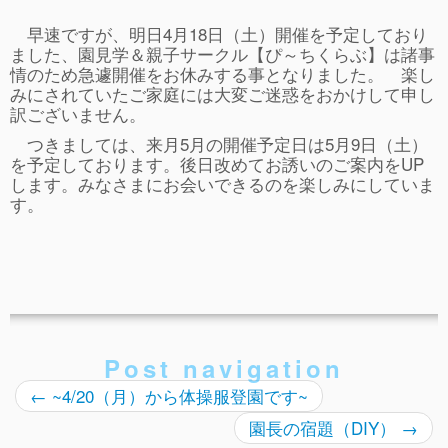
事故や怪我について
早速ですが、明日4月18日（土）開催を予定しており
ました、園見学＆親子サークル【ぴ～ちくらぶ】は諸事
卒園児進路
情のため急遽開催をお休みする事となりました。 楽し
みにされていたご家庭には大変ご迷惑をおかけして申し
お知らせ
訳ございません。
給食日記
つきましては、来月5月の開催予定日は5月9日（土）
を予定しております。後日改めてお誘いのご案内をUP
園生活ブログ
します。みなさまにお会いできるのを楽しみにしていま
す。
2歳児クラス(ももたろうクラブ)
募集概要(2歳児クラス)
保育料について
入会してから
Post navigation
園生活ブログ(2歳児クラス)
←
~4/20（月）から体操服登園です~
体験入園＆園見学
園長の宿題（DIY）
→