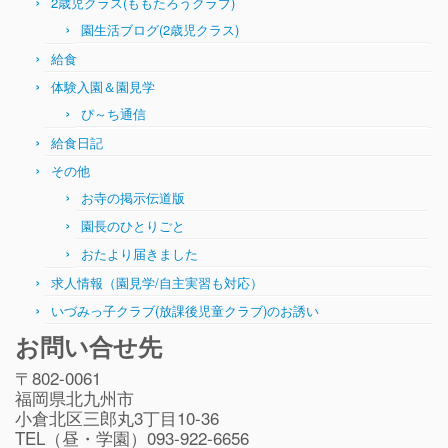
2歳児クラス(ももたろうクラブ)
園生活ブログ(2歳児クラス)
給食
体験入園＆園見学
ぴ～ち通信
給食日記
その他
お寺の掲示伝道版
園長のひとりごと
おたより届きました
求人情報（園見学/自主実習も対応）
いづみっ子クラブ(放課後児童クラブ)のお誘い
お問い合せ先
〒802-0061
福岡県北九州市
小倉北区三郎丸3丁目10-36
TEL（昼・学園）093-922-6656