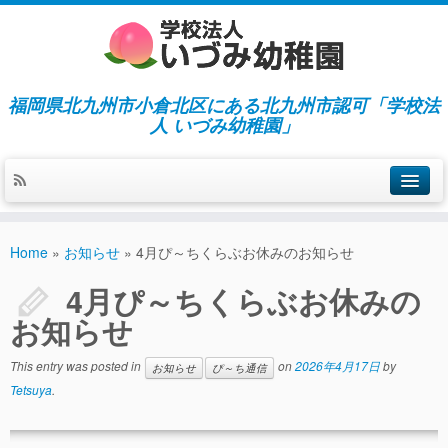
福岡県北九州市小倉北区にある北九州市認可「学校法
人 いづみ幼稚園」
ホーム
Home
»
お知らせ
»
4月ぴ～ちくらぶお休みのお知らせ
当園の紹介／特徴
4月ぴ～ちくらぶお休みの
施設紹介
お知らせ
指導／保育の内容
This entry was posted in
on
2026年4月17日
by
お知らせ
ぴ～ち通信
入園募集／入園費用
Tetsuya
.
通園について