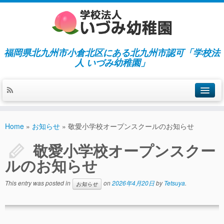
福岡県北九州市小倉北区にある北九州市認可「学校法
人 いづみ幼稚園」
ホーム
Home
»
お知らせ
»
敬愛小学校オープンスクールのお知らせ
当園の紹介／特徴
敬愛小学校オープンスクー
施設紹介
ルのお知らせ
指導／保育の内容
This entry was posted in
on
2026年4月20日
by
Tetsuya
.
お知らせ
入園募集／入園費用
通園について