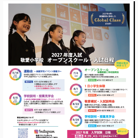
事故や怪我について
卒園児進路
お知らせ
給食日記
園生活ブログ
2歳児クラス(ももたろうクラブ)
募集概要(2歳児クラス)
保育料について
入会してから
園生活ブログ(2歳児クラス)
体験入園＆園見学