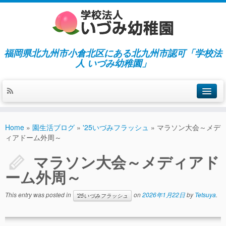
福岡県北九州市小倉北区にある北九州市認可「学校法
人 いづみ幼稚園」
ホーム
Home
»
園生活ブログ
»
'25いづみフラッシュ
»
マラソン大会～メデ
当園の紹介／特徴
ィアドーム外周～
施設紹介
マラソン大会～メディアド
ーム外周～
指導／保育の内容
入園募集／入園費用
This entry was posted in
on
2026年1月22日
by
Tetsuya
.
'25いづみフラッシュ
通園について