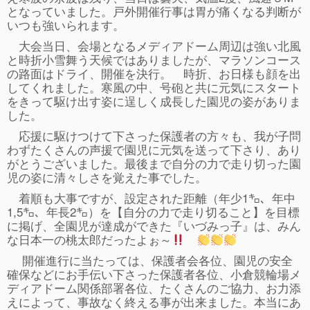
ぴ～ち通信
となっていました。戸外開催行事は胃が痛くなる判断が
いつも強いられます。
求人情報（園見学/自主実習も対応）
大会当日、会場となるメディアドーム周辺は強い北風
と時折小雪舞う天候ではありましたが、マラソンコース
の路面はドライ、開催を決行。 時折、お日様も顔を出
してくれました。寒風の中、号砲と共に元気にスタート
をきって駆け出す姿に逞しく成長した園児の姿がありま
した。
応援に駆けつけて下さった保護者の方々も、我が子問
わずたくさんの声援で園児に元気を送って下さり、あり
がとうございました。最後まで自分の力で走り切った園
児の姿に清々しさを覚えた事でした。
着順も大事ですが、設定された距離（年少1㌔、年中
1,5㌔、年長2㌔）を【自分の力で走り切ること】を目標
に掲げ、全園児が達成ができた『いづみっ子』は、みん
な日本一の桃太郎だったよぉ～
開催進行に当たっては、保護者会各位、園児の安全
確保などにお手伝い下さった保護者各位、小倉競輪場メ
ディアドーム関係部署各位、たくさんのご協力、お力添
えによって、事故なく終える事が出来ました。本当にあ