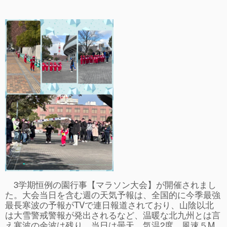
事故や怪我について
卒園児進路
お知らせ
給食日記
園生活ブログ
2歳児クラス(ももたろうクラブ)
募集概要(2歳児クラス)
保育料について
入会してから
3学期恒例の園行事【マラソン大会】が開催されまし
園生活ブログ(2歳児クラス)
た。大会当日を含む週の天気予報は、全国的に今季最強
最長寒波の予報がTVで連日報道されており、山陰以北
体験入園＆園見学
は大雪警戒警報が発出されるなど、温暖な北九州とは言
え寒波の余波は残り、当日は曇天、気温2度、風速５M