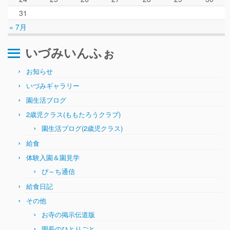
31
« 7月
いづみいんふぉ
お知らせ
いづみギャラリー
園生活ブログ
2歳児クラス(ももたろうクラブ)
園生活ブログ(2歳児クラス)
給食
体験入園＆園見学
ぴ～ち通信
給食日記
その他
お寺の掲示伝道版
園長のひとりごと