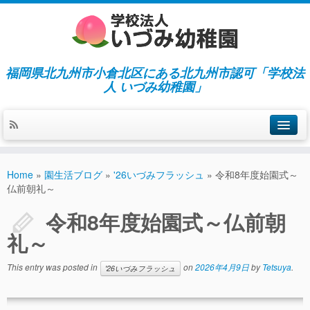
福岡県北九州市小倉北区にある北九州市認可「学校法
人 いづみ幼稚園」
ホーム
Home
»
園生活ブログ
»
'26いづみフラッシュ
»
令和8年度始園式～
当園の紹介／特徴
仏前朝礼～
施設紹介
令和8年度始園式～仏前朝
礼～
指導／保育の内容
入園募集／入園費用
This entry was posted in
on
2026年4月9日
by
Tetsuya
.
'26いづみフラッシュ
通園について