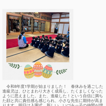
事故や怪我について
卒園児進路
お知らせ
給食日記
園生活ブログ
2歳児クラス(ももたろうクラブ)
募集概要(2歳児クラス)
保育料について
入会してから
令和8年度1学期が始まりました！ 春休みを過ごした
園生活ブログ(2歳児クラス)
進級児は、ひとまわり大きく成長し、たくましくなった
ように思えました。また、進級した！という自信に満ち
体験入園＆園見学
た顔と共に責任感も感じられ、小さな先生に期待が高ま
ります。明日は入園式…新しい、いづみっ子の仲間が増