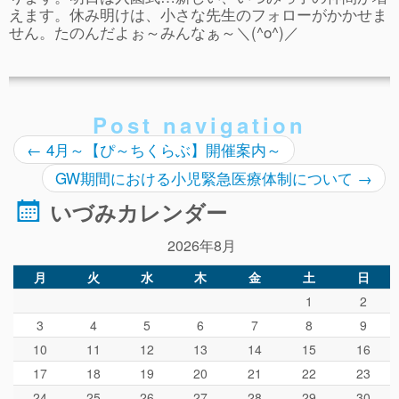
ぴ～ち通信
えます。休み明けは、小さな先生のフォローがかかせま
せん。たのんだよぉ～みんなぁ～＼(^o^)／
求人情報（園見学/自主実習も対応）
Post navigation
←
4月～【ぴ～ちくらぶ】開催案内～
GW期間における小児緊急医療体制について
→
いづみカレンダー
2026年8月
月
火
水
木
金
土
日
1
2
3
4
5
6
7
8
9
10
11
12
13
14
15
16
17
18
19
20
21
22
23
24
25
26
27
28
29
30