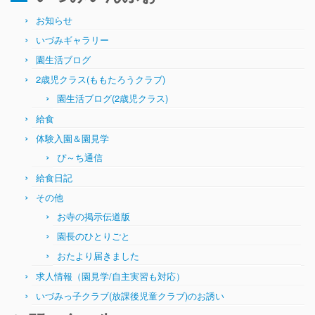
お知らせ
いづみギャラリー
園生活ブログ
2歳児クラス(ももたろうクラブ)
園生活ブログ(2歳児クラス)
給食
体験入園＆園見学
ぴ～ち通信
給食日記
その他
お寺の掲示伝道版
園長のひとりごと
おたより届きました
求人情報（園見学/自主実習も対応）
いづみっ子クラブ(放課後児童クラブ)のお誘い