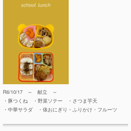
事故や怪我について
卒園児進路
お知らせ
給食日記
園生活ブログ
2歳児クラス(ももたろうクラブ)
募集概要(2歳児クラス)
保育料について
R6/10/17 ～ 献立 ～
入会してから
・豚つくね ・野菜ソテー ・さつま芋天
園生活ブログ(2歳児クラス)
・中華サラダ ・俵おにぎり・ふりかけ・フルーツ
体験入園＆園見学