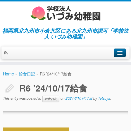
福岡県北九州市小倉北区にある北九州市認可「学校法
人 いづみ幼稚園」
ホーム
Home
»
給食日記
»
R6 ’24/10/17給食
当園の紹介／特徴
R6 ’24/10/17給食
施設紹介
This entry was posted in
on
2024年10月17日
by
Tetsuya
.
給食日記
指導／保育の内容
入園募集／入園費用
通園について