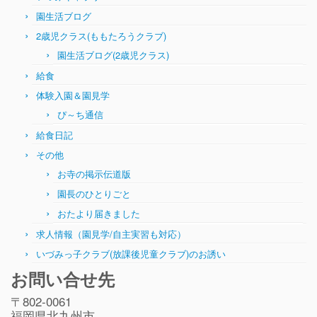
園生活ブログ
2歳児クラス(ももたろうクラブ)
園生活ブログ(2歳児クラス)
給食
体験入園＆園見学
ぴ～ち通信
給食日記
その他
お寺の掲示伝道版
園長のひとりごと
おたより届きました
求人情報（園見学/自主実習も対応）
いづみっ子クラブ(放課後児童クラブ)のお誘い
お問い合せ先
〒802-0061
福岡県北九州市