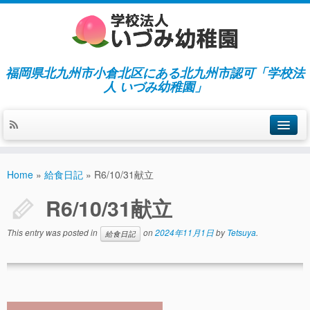
福岡県北九州市小倉北区にある北九州市認可「学校法
人 いづみ幼稚園」
ホーム
Home
»
給食日記
»
R6/10/31献立
当園の紹介／特徴
R6/10/31献立
施設紹介
This entry was posted in
on
2024年11月1日
by
Tetsuya
.
給食日記
指導／保育の内容
入園募集／入園費用
通園について