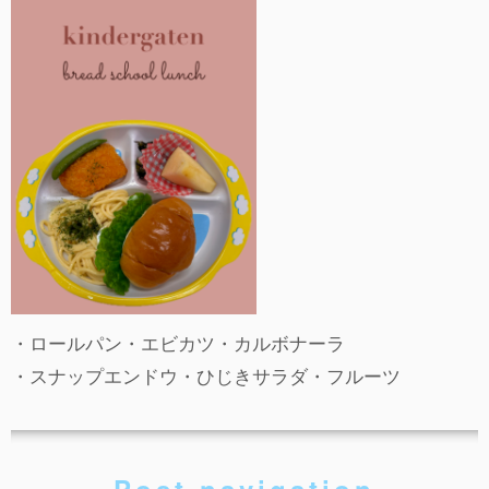
事故や怪我について
卒園児進路
お知らせ
給食日記
園生活ブログ
2歳児クラス(ももたろうクラブ)
募集概要(2歳児クラス)
保育料について
・ロールパン・エビカツ・カルボナーラ
入会してから
・スナップエンドウ・ひじきサラダ・フルーツ
園生活ブログ(2歳児クラス)
体験入園＆園見学