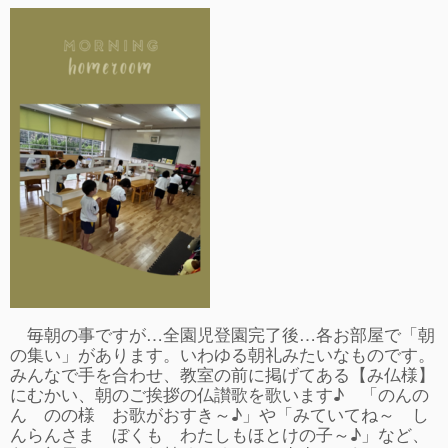
事故や怪我について
卒園児進路
お知らせ
給食日記
園生活ブログ
2歳児クラス(ももたろうクラブ)
募集概要(2歳児クラス)
保育料について
入会してから
毎朝の事ですが…全園児登園完了後…各お部屋で「朝
の集い」があります。いわゆる朝礼みたいなものです。
園生活ブログ(2歳児クラス)
みんなで手を合わせ、教室の前に掲げてある【み仏様】
にむかい、朝のご挨拶の仏讃歌を歌います♪ 「のんの
体験入園＆園見学
ん のの様 お歌がおすき～♪」や「みていてね～ し
んらんさま ぼくも わたしもほとけの子～♪」など、