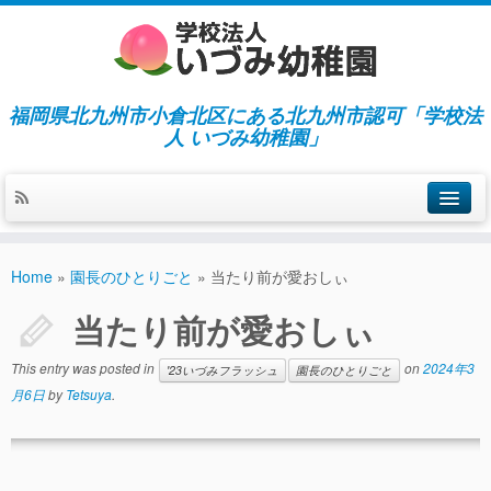
福岡県北九州市小倉北区にある北九州市認可「学校法
人 いづみ幼稚園」
ホーム
Home
»
園長のひとりごと
»
当たり前が愛おしぃ
当園の紹介／特徴
当たり前が愛おしぃ
施設紹介
This entry was posted in
on
2024年3
'23いづみフラッシュ
園長のひとりごと
指導／保育の内容
月6日
by
Tetsuya
.
入園募集／入園費用
通園について