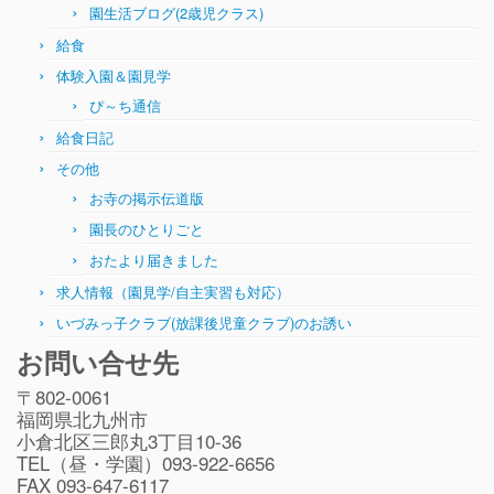
園生活ブログ(2歳児クラス)
給食
体験入園＆園見学
ぴ～ち通信
給食日記
その他
お寺の掲示伝道版
園長のひとりごと
おたより届きました
求人情報（園見学/自主実習も対応）
いづみっ子クラブ(放課後児童クラブ)のお誘い
お問い合せ先
〒802-0061
福岡県北九州市
小倉北区三郎丸3丁目10-36
TEL（昼・学園）093-922-6656
FAX 093-647-6117