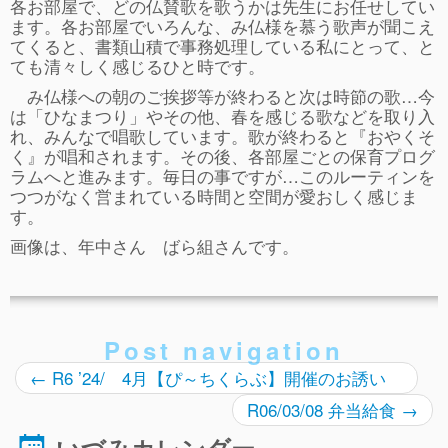
ぴ～ち通信
各お部屋で、どの仏賛歌を歌うかは先生にお任せしてい
ます。各お部屋でいろんな、み仏様を慕う歌声が聞こえ
求人情報（園見学/自主実習も対応）
てくると、書類山積で事務処理している私にとって、と
ても清々しく感じるひと時です。
み仏様への朝のご挨拶等が終わると次は時節の歌…今
は「ひなまつり」やその他、春を感じる歌などを取り入
れ、みんなで唱歌しています。歌が終わると『おやくそ
く』が唱和されます。その後、各部屋ごとの保育プログ
ラムへと進みます。毎日の事ですが…このルーティンを
つつがなく営まれている時間と空間が愛おしく感じま
す。
画像は、年中さん ばら組さんです。
Post navigation
←
R6 ’24/ 4月【ぴ～ちくらぶ】開催のお誘い
R06/03/08 弁当給食
→