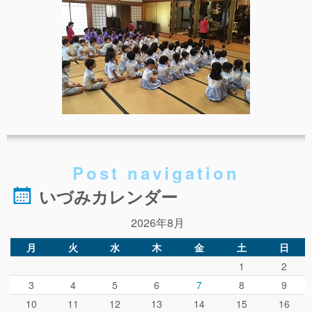
事故や怪我について
卒園児進路
お知らせ
給食日記
園生活ブログ
2歳児クラス(ももたろうクラブ)
Post navigation
募集概要(2歳児クラス)
いづみカレンダー
保育料について
2026年8月
入会してから
月
火
水
木
金
土
日
園生活ブログ(2歳児クラス)
1
2
体験入園＆園見学
3
4
5
6
7
8
9
10
11
12
13
14
15
16