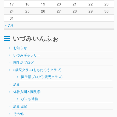
ぴ～ち通信
17
18
19
20
21
22
23
求人情報（園見学/自主実習も対応）
24
25
26
27
28
29
30
31
« 7月
いづみいんふぉ
お知らせ
いづみギャラリー
園生活ブログ
2歳児クラス(ももたろうクラブ)
園生活ブログ(2歳児クラス)
給食
体験入園＆園見学
ぴ～ち通信
給食日記
その他