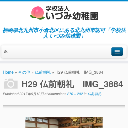
福岡県北九州市小倉北区にある北九州市認可「学校法
人 いづみ幼稚園」
ホーム
Home
»
その他
»
仏前朝礼
»
H29 仏前朝礼 IMG_3884
当園の紹介／特徴
H29 仏前朝礼 IMG_3884
施設紹介
Published
2017年6月12日
at dimensions
270 × 202
in
仏前朝礼
.
指導／保育の内容
入園募集／入園費用
通園について