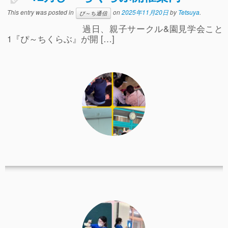
事故や怪我について
This entry was posted in
on
2025年11月20日
by
Tetsuya
.
ぴ～ち通信
過日、親子サークル&園見学会こと
卒園児進路
1『ぴ～ちくらぶ』が開 […]
お知らせ
給食日記
園生活ブログ
2歳児クラス(ももたろうクラブ)
募集概要(2歳児クラス)
保育料について
入会してから
園生活ブログ(2歳児クラス)
体験入園＆園見学