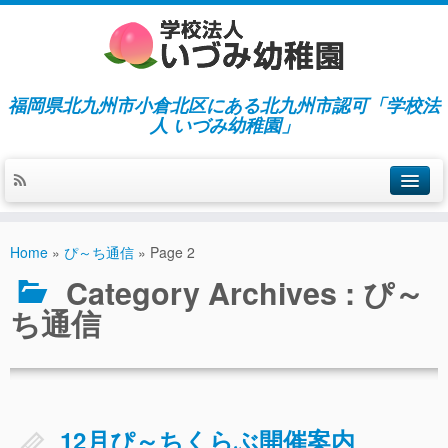
福岡県北九州市小倉北区にある北九州市認可「学校法
人 いづみ幼稚園」
ホーム
Home
»
ぴ～ち通信
»
Page 2
当園の紹介／特徴
Category Archives :
ぴ～
施設紹介
ち通信
指導／保育の内容
入園募集／入園費用
通園について
12月ぴ～ちくらぶ開催案内