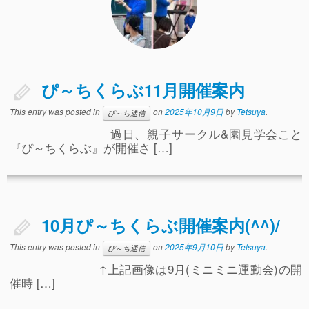
ぴ～ち通信
求人情報（園見学/自主実習も対応）
ぴ～ちくらぶ11月開催案内
This entry was posted in
on
2025年10月9日
by
Tetsuya
.
ぴ～ち通信
過日、親子サークル&園見学会こと
『ぴ～ちくらぶ』が開催さ […]
10月ぴ～ちくらぶ開催案内(^^)/
This entry was posted in
on
2025年9月10日
by
Tetsuya
.
ぴ～ち通信
↑上記画像は9月(ミニミニ運動会)の開
催時 […]