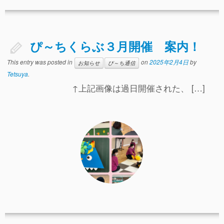
ぴ～ちくらぶ３月開催 案内！
This entry was posted in
on
2025年2月4日
by
お知らせ
ぴ～ち通信
Tetsuya
.
↑上記画像は過日開催された、 […]