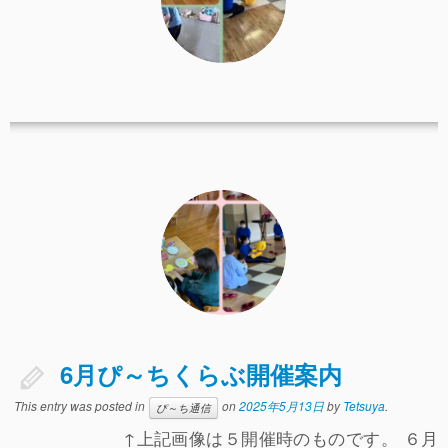
6月ぴ～ちくらぶ開催案内
This entry was posted in
on
2025年5月13日
by
Tetsuya
.
ぴ～ち通信
↑上記画像は５開催時のものです。 ６月