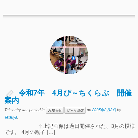
令和7年 4月ぴ～ちくらぶ 開催
案内
This entry was posted in
on
2025年3月3日
by
お知らせ
ぴ～ち通信
Tetsuya
.
↑上記画像は過日開催された、3月の模様
です。 4月の親子 […]