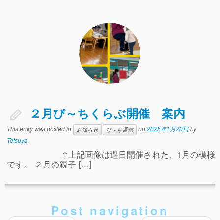
２月ぴ～ちくらぶ開催 案内
This entry was posted in
on
2025年1月20日
by
お知らせ
ぴ～ち通信
Tetsuya
.
↑上記画像は過日開催された、1月の模様
です。 ２月の親子 […]
Post navigation