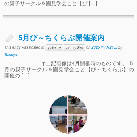
の親子サークル＆園見学会こと【ぴ […]
5月ぴ～ちくらぶ開催案内
This entry was posted in
on
2025年4月21日
by
お知らせ
ぴ～ち通信
Tetsuya
.
↑上記画像は4月開催時のものです。 ５
月の親子サークル＆園見学会こと【ぴ～ちくらぶ】の
開催の […]