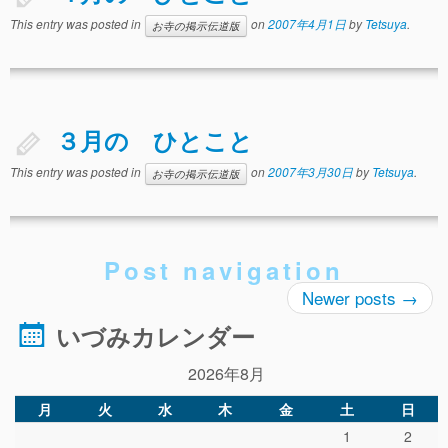
事故や怪我について
This entry was posted in
on
2007年4月1日
by
Tetsuya
.
お寺の掲示伝道版
卒園児進路
お知らせ
給食日記
３月の ひとこと
園生活ブログ
This entry was posted in
on
2007年3月30日
by
Tetsuya
.
お寺の掲示伝道版
2歳児クラス(ももたろうクラブ)
募集概要(2歳児クラス)
Post navigation
保育料について
Newer posts
→
入会してから
いづみカレンダー
園生活ブログ(2歳児クラス)
2026年8月
体験入園＆園見学
月
火
水
木
金
土
日
1
2