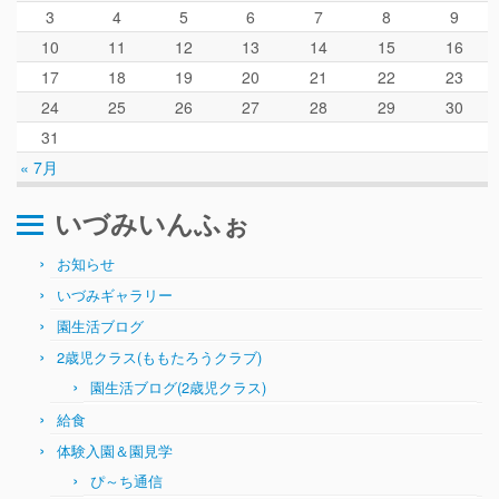
ぴ～ち通信
3
4
5
6
7
8
9
求人情報（園見学/自主実習も対応）
10
11
12
13
14
15
16
17
18
19
20
21
22
23
24
25
26
27
28
29
30
31
« 7月
いづみいんふぉ
お知らせ
いづみギャラリー
園生活ブログ
2歳児クラス(ももたろうクラブ)
園生活ブログ(2歳児クラス)
給食
体験入園＆園見学
ぴ～ち通信