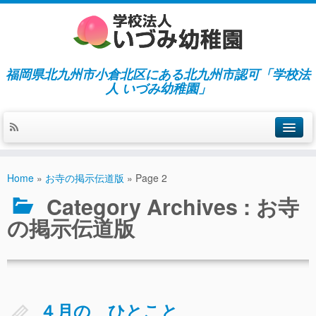
福岡県北九州市小倉北区にある北九州市認可「学校法
人 いづみ幼稚園」
ホーム
Home
»
お寺の掲示伝道版
»
Page 2
当園の紹介／特徴
Category Archives :
お寺
施設紹介
の掲示伝道版
指導／保育の内容
入園募集／入園費用
通園について
４月の ひとこと