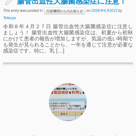
腸管出血性大腸菌感染症に注意！
ぴ～ち通信
This entry was posted in
on
2026年4月30日
by
行政機関からのお知らせ
求人情報（園見学/自主実習も対応）
Tetsuya
.
令和８年４月２７日 腸管出血性大腸菌感染症に注意し
ましょう！ 腸管出血性大腸菌感染症は、初夏から初秋
にかけて患者の報告が増加しますが、気温の低い時期で
も発生が見られることから、一年を通じて注意が必要な
感染症です。特に、乳 […]