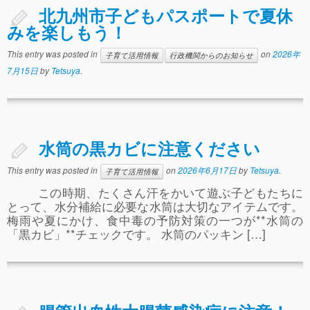
事故や怪我について
北九州市子どもパスポートで夏休
みを楽しもう！
卒園児進路
This entry was posted in
on
2026年
子育て活用情報
行政機関からのお知らせ
お知らせ
7月15日
by
Tetsuya
.
給食日記
園生活ブログ
水筒の黒カビに注意ください
2歳児クラス(ももたろうクラブ)
This entry was posted in
on
2026年6月17日
by
Tetsuya
.
募集概要(2歳児クラス)
子育て活用情報
この時期、たくさん汗をかいて遊ぶ子どもたちに
保育料について
とって、水分補給に必要な水筒は大切なアイテムです。
梅雨や夏にかけ、食中毒の予防対策の一つが**水筒の
入会してから
「黒カビ」**チェックです。 水筒のパッキン […]
園生活ブログ(2歳児クラス)
体験入園＆園見学