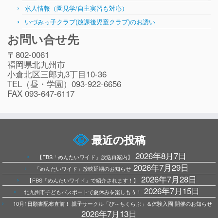
求人情報（園見学/自主実習も対応）
いづみっ子クラブ(放課後児童クラブ)のお誘い
お問い合せ先
〒802-0061
福岡県北九州市
小倉北区三郎丸3丁目10-36
TEL（昼・学園）093-922-6656
FAX 093-647-6117
最近の投稿
2026年8月7日
【FBS「めんたいワイド」放送再案内】
2026年7月29日
「めんたいワイド」放映延期のお知らせ
2026年7月28日
【FBS「めんたいワイド」で紹介されます！】
2026年7月15日
北九州市子どもパスポートで夏休みを楽しもう！
10月1日願書配布直前！ 親子サークル「ぴ～ちくらぶ」＆体験入園 開催のお知らせ
2026年7月13日