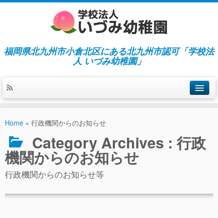
福岡県北九州市小倉北区にある北九州市認可「学校法
人 いづみ幼稚園」
ホーム
Home
»
行政機関からのお知らせ
当園の紹介／特徴
Category Archives :
行政
施設紹介
機関からのお知らせ
指導／保育の内容
行政機関からのお知らせ等
入園募集／入園費用
通園について