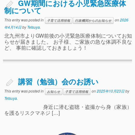
GW期間における小児緊急医療体
制について
This entry was posted in
on
2026
子育て活用情報
行政機関からのお知らせ
年4月14日
by
Tetsuya
.
北九州市よりGW前後の小児緊急医療体制についてお知
らせが届きました。 お子様、ご家族の急な体調不良な
ど、 事前に確認しておきましょう！
講習（勉強）会のお誘い
This entry was posted in
on
2025年10月23日
by
お知らせ
子育て活用情報
Tetsuya
.
身近に潜む盗聴・盗撮から身（家族）
を護るリスクマネジ […]