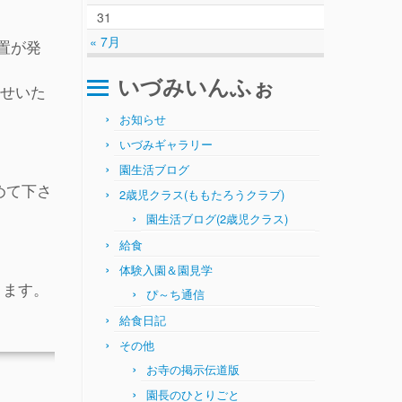
31
« 7月
置が発
いづみいんふぉ
せいた
お知らせ
いづみギャラリー
園生活ブログ
めて下さ
2歳児クラス(ももたろうクラブ)
園生活ブログ(2歳児クラス)
給食
体験入園＆園見学
ます。
ぴ～ち通信
給食日記
その他
お寺の掲示伝道版
園長のひとりごと