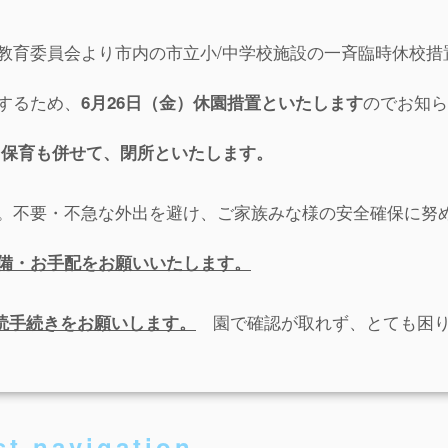
教育委員会より市内の市立小/中学校施設の一斉臨時休校措
するため、
のでお知ら
6
月26日（金）休園措置といたします
り保育も併せて、閉所と
いたします。
。不要・不急な外出を避け、ご家族みな様の安全確保に努
備・お手配をお願いいたします。
園で確認が取れず、とても困り
読手続きをお願いします。
st navigation