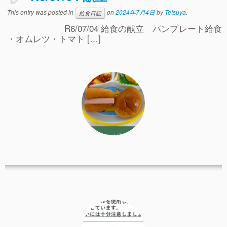
事故や怪我について
This entry was posted in
on
2024年7月4日
by
Tetsuya
.
給食日記
R6/07/04 給食の献立 パンプレート給食
卒園児進路
・オムレツ・トマト […]
お知らせ
給食日記
園生活ブログ
2歳児クラス(ももたろうクラブ)
募集概要(2歳児クラス)
保育料について
入会してから
園生活ブログ(2歳児クラス)
体験入園＆園見学