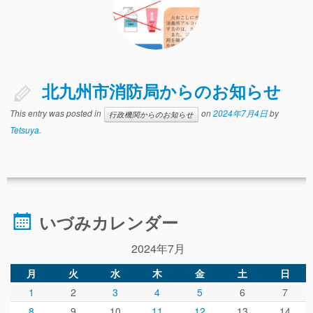
ぴ～ち通信
求人情報（園見学/自主実習も対応）
北九州市消防局からのお知らせ
This entry was posted in
on
2024年7月4日
by
行政機関からのお知らせ
Tetsuya
.
いづみカレンダー
2024年7月
月
火
水
木
金
土
日
1
2
3
4
5
6
7
8
9
10
11
12
13
14