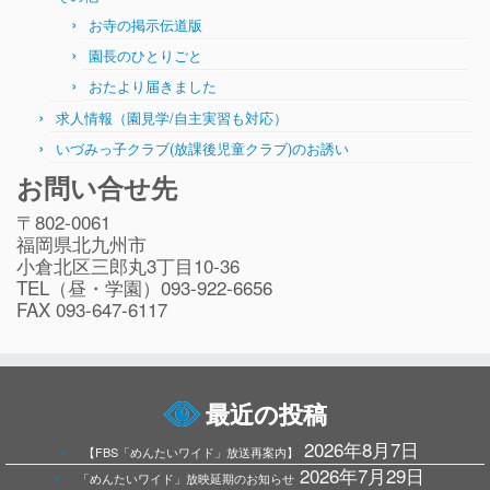
お寺の掲示伝道版
園長のひとりごと
おたより届きました
求人情報（園見学/自主実習も対応）
いづみっ子クラブ(放課後児童クラブ)のお誘い
お問い合せ先
〒802-0061
福岡県北九州市
小倉北区三郎丸3丁目10-36
TEL（昼・学園）093-922-6656
FAX 093-647-6117
最近の投稿
2026年8月7日
【FBS「めんたいワイド」放送再案内】
2026年7月29日
「めんたいワイド」放映延期のお知らせ