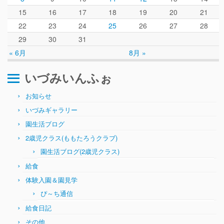
15
16
17
18
19
20
21
22
23
24
25
26
27
28
29
30
31
« 6月
8月 »
いづみいんふぉ
お知らせ
いづみギャラリー
園生活ブログ
2歳児クラス(ももたろうクラブ)
園生活ブログ(2歳児クラス)
給食
体験入園＆園見学
ぴ～ち通信
給食日記
その他