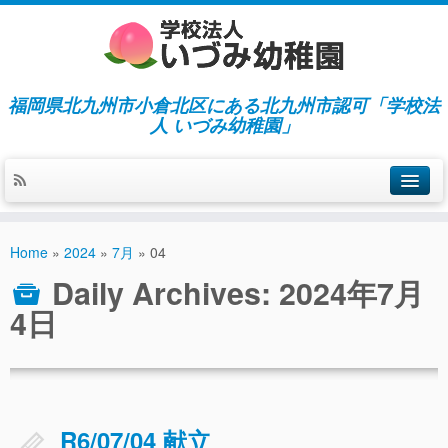
福岡県北九州市小倉北区にある北九州市認可「学校法
人 いづみ幼稚園」
ホーム
Home
»
2024
»
7月
»
04
当園の紹介／特徴
Daily Archives:
2024年7月
施設紹介
4日
指導／保育の内容
入園募集／入園費用
通園について
R6/07/04 献立