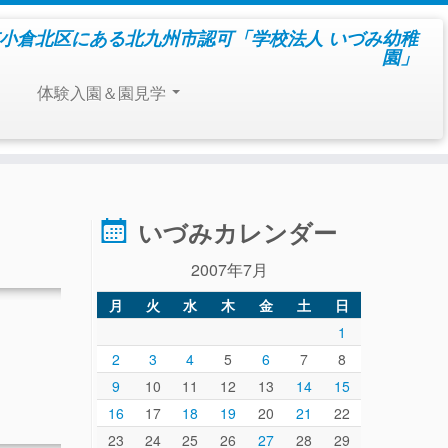
小倉北区にある北九州市認可「学校法人 いづみ幼稚
園」
体験入園＆園見学
いづみカレンダー
2007年7月
月
火
水
木
金
土
日
1
2
3
4
5
6
7
8
9
10
11
12
13
14
15
16
17
18
19
20
21
22
23
24
25
26
27
28
29