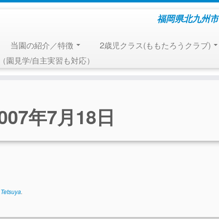
福岡県北九州市
当園の紹介／特徴
2歳児クラス(ももたろうクラブ)
報（園見学/自主実習も対応）
2007年7月18日
y
Tetsuya
.