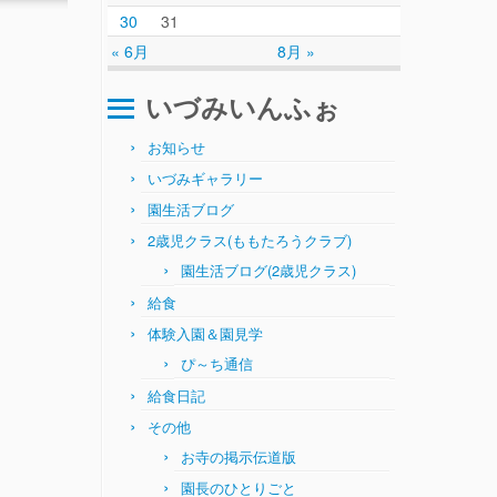
30
31
« 6月
8月 »
いづみいんふぉ
お知らせ
いづみギャラリー
園生活ブログ
2歳児クラス(ももたろうクラブ)
園生活ブログ(2歳児クラス)
給食
体験入園＆園見学
ぴ～ち通信
給食日記
その他
お寺の掲示伝道版
園長のひとりごと