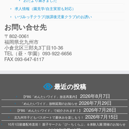
おたより届きました
求人情報（園見学/自主実習も対応）
いづみっ子クラブ(放課後児童クラブ)のお誘い
お問い合せ先
〒802-0061
福岡県北九州市
小倉北区三郎丸3丁目10-36
TEL（昼・学園）093-922-6656
FAX 093-647-6117
最近の投稿
2026年8月7日
【FBS「めんたいワイド」放送再案内】
2026年7月29日
「めんたいワイド」放映延期のお知らせ
2026年7月28日
【FBS「めんたいワイド」で紹介されます！】
2026年7月15日
北九州市子どもパスポートで夏休みを楽しもう！
10月1日願書配布直前！ 親子サークル「ぴ～ちくらぶ」＆体験入園 開催のお知らせ