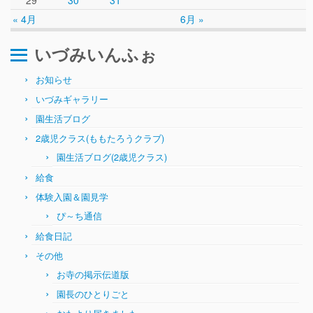
ぴ～ち通信
29
30
31
« 4月
6月 »
求人情報（園見学/自主実習も対応）
いづみいんふぉ
お知らせ
いづみギャラリー
園生活ブログ
2歳児クラス(ももたろうクラブ)
園生活ブログ(2歳児クラス)
給食
体験入園＆園見学
ぴ～ち通信
給食日記
その他
お寺の掲示伝道版
園長のひとりごと