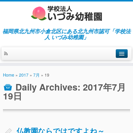
福岡県北九州市小倉北区にある北九州市認可「学校法
人 いづみ幼稚園」
ホーム
Home
»
2017
»
7月
»
19
当園の紹介／特徴
Daily Archives:
2017年7月
施設紹介
19日
指導／保育の内容
入園募集／入園費用
通園について
仏教園ならではですよね～