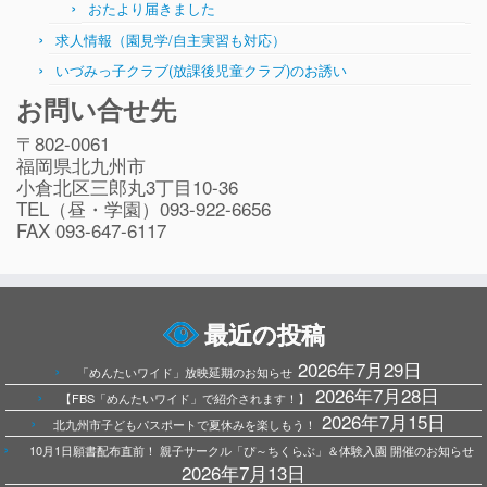
おたより届きました
求人情報（園見学/自主実習も対応）
いづみっ子クラブ(放課後児童クラブ)のお誘い
お問い合せ先
〒802-0061
福岡県北九州市
小倉北区三郎丸3丁目10-36
TEL（昼・学園）093-922-6656
FAX 093-647-6117
最近の投稿
2026年7月29日
「めんたいワイド」放映延期のお知らせ
2026年7月28日
【FBS「めんたいワイド」で紹介されます！】
2026年7月15日
北九州市子どもパスポートで夏休みを楽しもう！
10月1日願書配布直前！ 親子サークル「ぴ～ちくらぶ」＆体験入園 開催のお知らせ
2026年7月13日