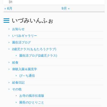
ぴ～ち通信
31
« 6月
9月 »
求人情報（園見学/自主実習も対応）
いづみいんふぉ
お知らせ
いづみギャラリー
園生活ブログ
2歳児クラス(ももたろうクラブ)
園生活ブログ(2歳児クラス)
給食
体験入園＆園見学
ぴ～ち通信
給食日記
その他
お寺の掲示伝道版
園長のひとりごと