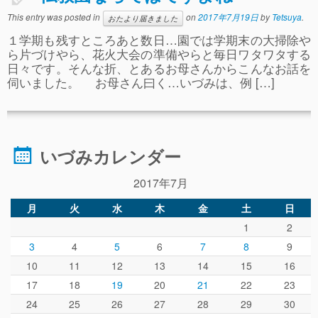
事故や怪我について
This entry was posted in
on
2017年7月19日
by
Tetsuya
.
おたより届きました
１学期も残すところあと数日…園では学期末の大掃除や
卒園児進路
ら片づけやら、花火大会の準備やらと毎日ワタワタする
日々です。そんな折、とあるお母さんからこんなお話を
お知らせ
伺いました。 お母さん曰く…いづみは、例 […]
給食日記
園生活ブログ
2歳児クラス(ももたろうクラブ)
いづみカレンダー
募集概要(2歳児クラス)
2017年7月
保育料について
月
火
水
木
金
土
日
1
2
入会してから
3
4
5
6
7
8
9
園生活ブログ(2歳児クラス)
10
11
12
13
14
15
16
17
18
19
20
21
22
23
体験入園＆園見学
24
25
26
27
28
29
30