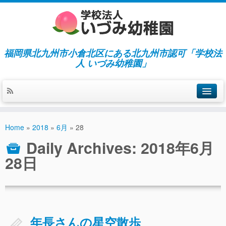
福岡県北九州市小倉北区にある北九州市認可「学校法
人 いづみ幼稚園」
ホーム
Home
»
2018
»
6月
»
28
当園の紹介／特徴
Daily Archives:
2018年6月
施設紹介
28日
指導／保育の内容
入園募集／入園費用
通園について
年長さんの星空散歩