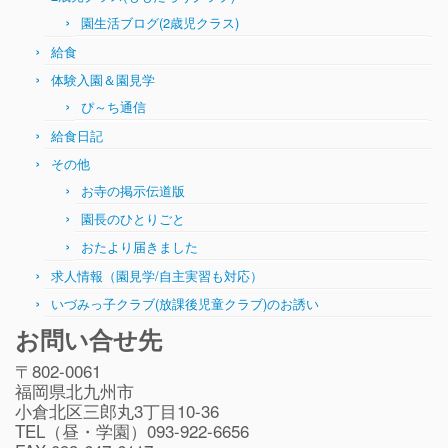
園生活ブログ(2歳児クラス)
給食
体験入園＆園見学
ぴ～ち通信
給食日記
その他
お寺の掲示伝道版
園長のひとりごと
おたより届きました
求人情報（園見学/自主実習も対応）
いづみっ子クラブ(放課後児童クラブ)のお誘い
お問い合せ先
〒802-0061
福岡県北九州市
小倉北区三郎丸3丁目10-36
TEL（昼・学園）093-922-6656