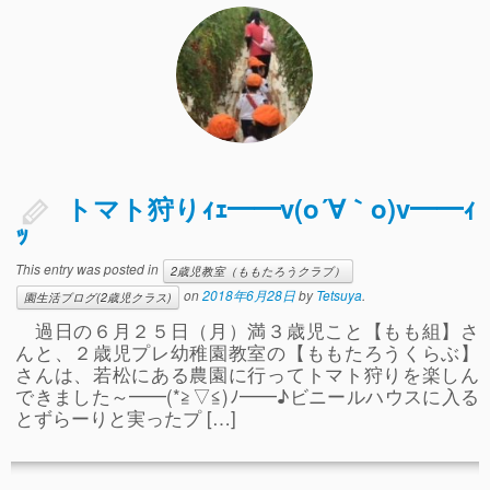
ぴ～ち通信
求人情報（園見学/自主実習も対応）
トマト狩りｨｪ━━v(o´∀｀o)v━━ｨ
ｯ
This entry was posted in
2歳児教室（ももたろうクラブ）
on
2018年6月28日
by
Tetsuya
.
園生活ブログ(2歳児クラス)
過日の６月２５日（月）満３歳児こと【もも組】さ
んと、２歳児プレ幼稚園教室の【ももたろうくらぶ】
さんは、若松にある農園に行ってトマト狩りを楽しん
できました～━━(*≧▽≦)ﾉ━━♪ビニールハウスに入る
とずらーりと実ったプ […]