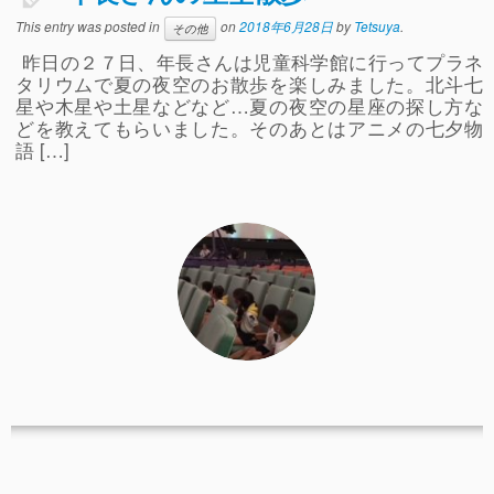
事故や怪我について
This entry was posted in
on
2018年6月28日
by
Tetsuya
.
その他
昨日の２７日、年長さんは児童科学館に行ってプラネ
卒園児進路
タリウムで夏の夜空のお散歩を楽しみました。北斗七
星や木星や土星などなど…夏の夜空の星座の探し方な
お知らせ
どを教えてもらいました。そのあとはアニメの七夕物
給食日記
語 […]
園生活ブログ
2歳児クラス(ももたろうクラブ)
募集概要(2歳児クラス)
保育料について
入会してから
園生活ブログ(2歳児クラス)
体験入園＆園見学