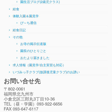
園生活ブログ(2歳児クラス)
給食
体験入園＆園見学
ぴ～ち通信
給食日記
その他
お寺の掲示伝道版
園長のひとりごと
おたより届きました
求人情報（園見学/自主実習も対応）
いづみっ子クラブ(放課後児童クラブ)のお誘い
お問い合せ先
〒802-0061
福岡県北九州市
小倉北区三郎丸3丁目10-36
TEL（昼・学園）093-922-6656
FAX 093-647-6117