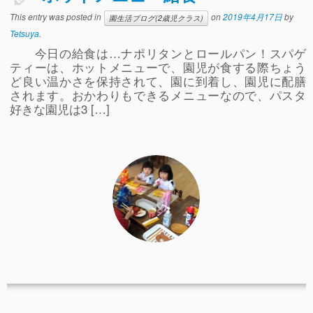
事故や怪我について
This entry was posted in
on
2019年4月17日
by
園生活ブログ(2歳児クラス)
Tetsuya
.
卒園児進路
今日の給食は…ナポリタンとロールパン！スパゲ
ティーは、ホットメニューで、園児が食する際ちょう
お知らせ
ど良い温かさを保持されて、園に到着し、園児に配膳
給食日記
されます。おかわりもできるメニューなので、パスタ
好きな園児は3 […]
園生活ブログ
2歳児クラス(ももたろうクラブ)
募集概要(2歳児クラス)
保育料について
入会してから
園生活ブログ(2歳児クラス)
体験入園＆園見学