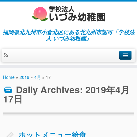
福岡県北九州市小倉北区にある北九州市認可「学校法
人 いづみ幼稚園」
ホーム
Home
»
2019
»
4月
»
17
当園の紹介／特徴
Daily Archives:
2019年4月
施設紹介
17日
指導／保育の内容
入園募集／入園費用
通園について
ホットメニュー給食