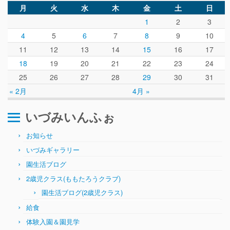
ぴ～ち通信
月
火
水
木
金
土
日
求人情報（園見学/自主実習も対応）
1
2
3
4
5
6
7
8
9
10
11
12
13
14
15
16
17
18
19
20
21
22
23
24
25
26
27
28
29
30
31
« 2月
4月 »
いづみいんふぉ
お知らせ
いづみギャラリー
園生活ブログ
2歳児クラス(ももたろうクラブ)
園生活ブログ(2歳児クラス)
給食
体験入園＆園見学