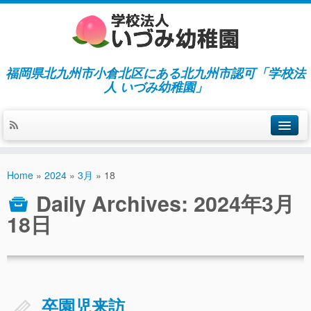
福岡県北九州市小倉北区にある北九州市認可「学校法
人 いづみ幼稚園」
ホーム
Home
»
2024
»
3月
»
18
当園の紹介／特徴
Daily Archives:
2024年3月
施設紹介
18日
指導／保育の内容
入園募集／入園費用
通園について
卒園児来訪