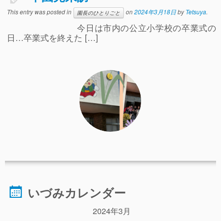
事故や怪我について
This entry was posted in
on
2024年3月18日
by
Tetsuya
.
園長のひとりごと
今日は市内の公立小学校の卒業式の
卒園児進路
日…卒業式を終えた […]
お知らせ
給食日記
園生活ブログ
2歳児クラス(ももたろうクラブ)
募集概要(2歳児クラス)
保育料について
入会してから
園生活ブログ(2歳児クラス)
いづみカレンダー
体験入園＆園見学
2024年3月