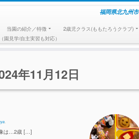
福岡県北九州市
当園の紹介／特徴
2歳児クラス(ももたろうクラブ)
報（園見学/自主実習も対応）
024年11月12日
uya
.
歳 […]