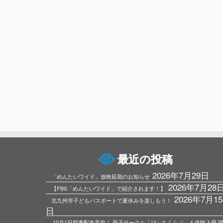
最近の投稿
2026年7月29日
「めんたいワイド」放映延期のお知らせ
2026年7月28
【FBS「めんたいワイド」で紹介されます！】
2026年7月15
北九州市子どもパスポートで夏休みを楽しもう！
日
10月1日願書配布直前！ 親子サークル「ぴ～ちくらぶ」＆体験入園 