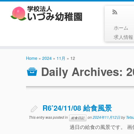
ホーム
求人情
Home
»
2024
»
11月
»
12
Daily Archives:
2
R6’24/11/08 給食風景
This entry was posted in
on
2024年11月12日
by
Tets
給食日記
過日の給食の風景です。 画像は…2