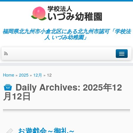
福岡県北九州市小倉北区にある北九州市認可「学校法
人 いづみ幼稚園」
ホーム
Home
»
2025
»
12月
»
12
当園の紹介／特徴
Daily Archives:
2025年12
施設紹介
月12日
指導／保育の内容
入園募集／入園費用
通園について
お遊戯会～御礼～