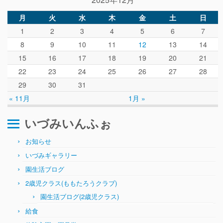
ぴ～ち通信
月
火
水
木
金
土
日
求人情報（園見学/自主実習も対応）
1
2
3
4
5
6
7
8
9
10
11
12
13
14
15
16
17
18
19
20
21
22
23
24
25
26
27
28
29
30
31
« 11月
1月 »
いづみいんふぉ
お知らせ
いづみギャラリー
園生活ブログ
2歳児クラス(ももたろうクラブ)
園生活ブログ(2歳児クラス)
給食