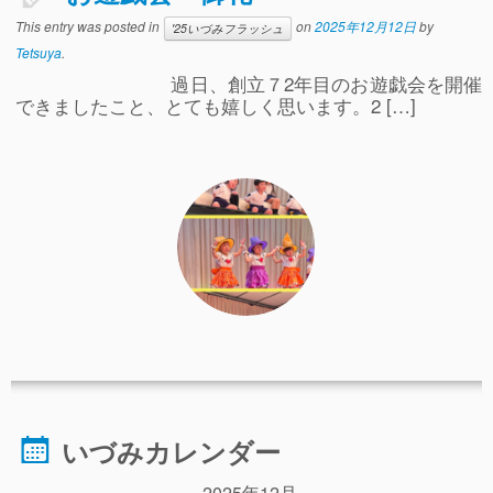
事故や怪我について
This entry was posted in
on
2025年12月12日
by
'25いづみフラッシュ
Tetsuya
.
卒園児進路
過日、創立７2年目のお遊戯会を開催
できましたこと、とても嬉しく思います。2 […]
お知らせ
給食日記
園生活ブログ
2歳児クラス(ももたろうクラブ)
募集概要(2歳児クラス)
保育料について
入会してから
園生活ブログ(2歳児クラス)
いづみカレンダー
体験入園＆園見学
2025年12月