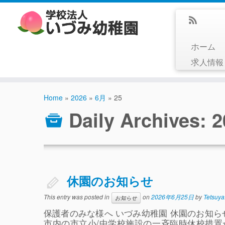
ホーム
求人情
Home
»
2026
»
6月
»
25
Daily Archives:
休園のお知らせ
This entry was posted in
on
2026年6月25日
by
Tetsuya
お知らせ
保護者のみな様へ いづみ幼稚園 休園のお知
市内の市立小/中学校施設の一斉臨時休校措置