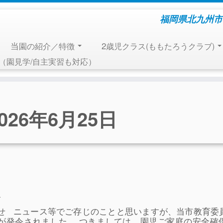
福岡県北九州市
当園の紹介／特徴
2歳児クラス(ももたろうクラブ)
報（園見学/自主実習も対応）
2026年6月25日
.
らせ ニュース等でご存じのことと思いますが、当市教育委
が発令されました。 つきましては、園児ご家庭の安全確