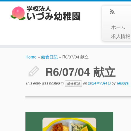
ホーム
求人情
Home
»
給食日記
»
R6/07/04 献立
R6/07/04 献立
This entry was posted in
on
2024年7月4日
by
Tetsuya
.
給食日記