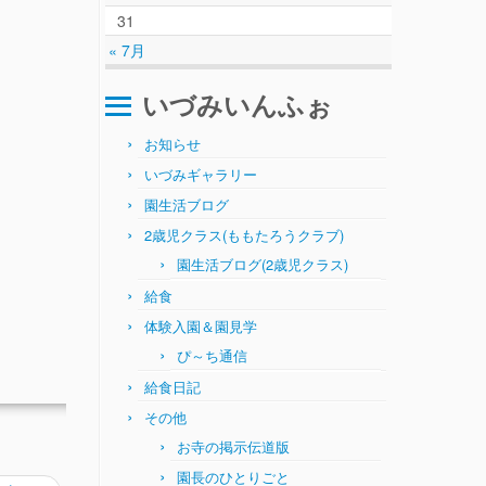
31
« 7月
いづみいんふぉ
お知らせ
いづみギャラリー
園生活ブログ
2歳児クラス(ももたろうクラブ)
園生活ブログ(2歳児クラス)
給食
体験入園＆園見学
ぴ～ち通信
給食日記
その他
お寺の掲示伝道版
園長のひとりごと