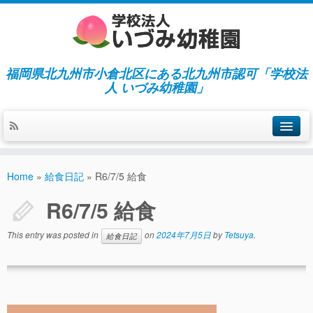
福岡県北九州市小倉北区にある北九州市認可「学校法
人 いづみ幼稚園」
ホーム
Home
»
給食日記
»
R6/7/5 給食
当園の紹介／特徴
R6/7/5 給食
施設紹介
This entry was posted in
on
2024年7月5日
by
Tetsuya
.
給食日記
指導／保育の内容
入園募集／入園費用
通園について