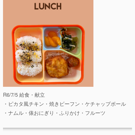
事故や怪我について
卒園児進路
お知らせ
給食日記
園生活ブログ
2歳児クラス(ももたろうクラブ)
募集概要(2歳児クラス)
保育料について
R6/7/5 給食・献立
入会してから
・ピカタ風チキン・焼きビーフン・ケチャップボール
園生活ブログ(2歳児クラス)
・ナムル・俵おにぎり・ふりかけ・フルーツ
体験入園＆園見学