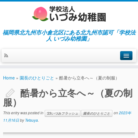
福岡県北九州市小倉北区にある北九州市認可「学校法
人 いづみ幼稚園」
ホーム
Home
»
園長のひとりごと
»
酷暑から立冬へ～（夏の制服）
当園の紹介／特徴
酷暑から立冬へ～（夏の制
施設紹介
服）
指導／保育の内容
This entry was posted in
on
2023年
'23いづみフラッシュ
園長のひとりごと
入園募集／入園費用
11月16日
by
Tetsuya
.
通園について