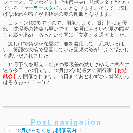
ぴ～ち通信
ンピース。ワンポイントで胸襟中央にリボンタイがつい
ている
『セーラースタイル』
となります。そして、涼し
求人情報（園見学/自主実習も対応）
げな麦わら帽子が園指定の夏の制服となります。
コットン100％ですので、肌触りよく、吸汗性にも優
れ、洗濯後の乾燥も早いです。酷暑にあえいだ夏の陽ざ
しも影を潜め、あっという間に『立冬』を過ぎました。
涼しげで爽やかな夏の制服を着用して、元気いっぱ
い、笑顔の大輪で登園していた園児の姿が、ふと懐かし
く思いだされました。
11月下旬を迎え、朝夕の寒暖差の激しさゆえに着衣に
迷う今日この頃です。12月は2学期最大の園行事
【お遊
戯会】
が開催されます。当日まであとわずか…練習がん
ばろうぉ～( ｀ー´)ノ
Post navigation
←
12月ぴ～ちくらぶ開催案内