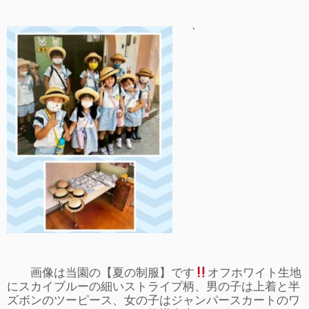
事故や怪我について
、
卒園児進路
お知らせ
給食日記
園生活ブログ
2歳児クラス(ももたろうクラブ)
募集概要(2歳児クラス)
保育料について
入会してから
園生活ブログ(2歳児クラス)
画像は当園の【夏の制服】です
オフホワイト生地
体験入園＆園見学
にスカイブルーの細いストライプ柄、男の子は上着と半
ズボンのツーピース、女の子はジャンパースカートのワ