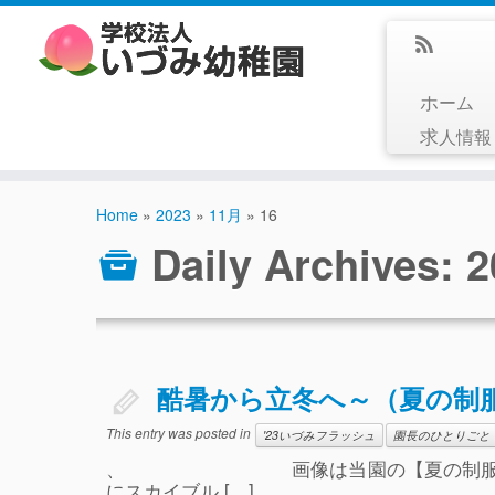
ホーム
求人情
Home
»
2023
»
11月
»
16
Daily Archives:
2
酷暑から立冬へ～（夏の制
This entry was posted in
'23いづみフラッシュ
園長のひとりごと
、 画像は当園の【夏の制服
にスカイブル […]