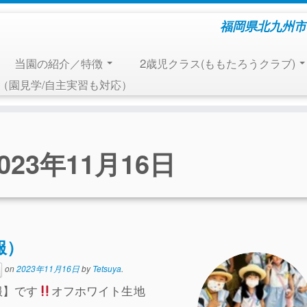
福岡県北九州市
当園の紹介／特徴
2歳児クラス(ももたろうクラブ)
報（園見学/自主実習も対応）
023年11月16日
服）
on
2023年11月16日
by
Tetsuya
.
】です
オフホワイト生地