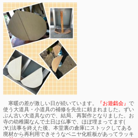
事故や怪我について
卒園児進路
お知らせ
給食日記
園生活ブログ
2歳児クラス(ももたろうクラブ)
募集概要(2歳児クラス)
保育料について
入会してから
寒暖の差が激しい日が続いています。
『お遊戯会』
で
使う大道具・小道具の補修を先生に頼まれました。ずい
園生活ブログ(2歳児クラス)
ぶん古い大道具なので、結局、再製作となりました。お
寺の幼稚園なんで土日は仏事で、ほぼ埋まってます(
体験入園＆園見学
;∀;)法事を終えた後、本堂裏の倉庫にストックしてある
廃材から再利用できそうなベニヤ化粧板があってラッキ