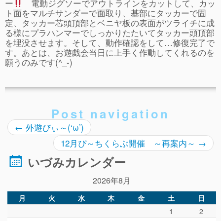
ぴ～ち通信
ー
電動ジグソーでアウトラインをカットして、カッ
ト面をマルチサンダーで面取り、基部にタッカーで固
求人情報（園見学/自主実習も対応）
定、タッカー芯頭頂部とベニヤ板の表面がツライチに成
る様にプラハンマーでしっかりたたいてタッカー頭頂部
を埋没させます。そして、動作確認をして…修復完了で
す。あとは、お遊戯会当日に上手く作動してくれるのを
願うのみです(^_-)
Post navigation
←
外遊びぃ～(‘ω’)
12月ぴ～ちくらぶ開催 ～再案内～
→
いづみカレンダー
2026年8月
月
火
水
木
金
土
日
1
2