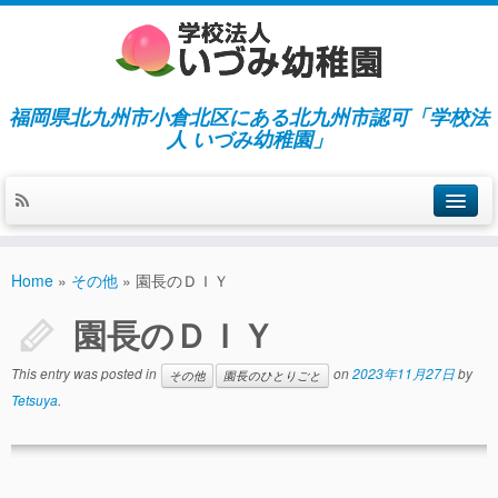
福岡県北九州市小倉北区にある北九州市認可「学校法
人 いづみ幼稚園」
ホーム
Home
»
その他
»
園長のＤＩＹ
当園の紹介／特徴
園長のＤＩＹ
施設紹介
This entry was posted in
on
2023年11月27日
by
その他
園長のひとりごと
指導／保育の内容
Tetsuya
.
入園募集／入園費用
通園について