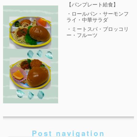
【パンプレート給食】
事故や怪我について
・ロールパン・サーモンフ
卒園児進路
ライ・中華サラダ
・ミートスパ・ブロッコリ
お知らせ
ー・フルーツ
給食日記
園生活ブログ
2歳児クラス(ももたろうクラブ)
募集概要(2歳児クラス)
保育料について
入会してから
園生活ブログ(2歳児クラス)
体験入園＆園見学
Post navigation