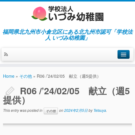
福岡県北九州市小倉北区にある北九州市認可「学校法
人 いづみ幼稚園」
ホーム
Home
»
その他
»
R06 /’24/02/05 献立（週5提供）
当園の紹介／特徴
R06 /’24/02/05 献立（週5
施設紹介
提供）
指導／保育の内容
This entry was posted in
on
2024年2月5日
by
Tetsuya
.
その他
入園募集／入園費用
通園について