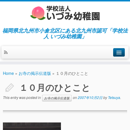
福岡県北九州市小倉北区にある北九州市認可「学校法
人 いづみ幼稚園」
ホーム
Home
»
お寺の掲示伝道版
»
１０月のひとこと
当園の紹介／特徴
１０月のひとこと
施設紹介
This entry was posted in
on
2007年10月2日
by
Tetsuya
.
お寺の掲示伝道版
指導／保育の内容
入園募集／入園費用
通園について