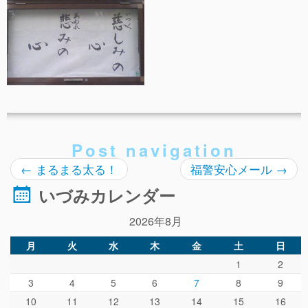
事故や怪我について
卒園児進路
お知らせ
給食日記
園生活ブログ
Post navigation
2歳児クラス(ももたろうクラブ)
←
まるまる太る！
福警安心メール
→
募集概要(2歳児クラス)
いづみカレンダー
保育料について
2026年8月
入会してから
月
火
水
木
金
土
日
園生活ブログ(2歳児クラス)
1
2
体験入園＆園見学
3
4
5
6
7
8
9
10
11
12
13
14
15
16