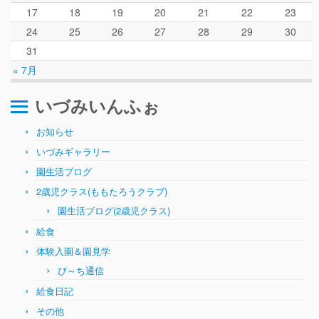
ぴ～ち通信
17
18
19
20
21
22
23
求人情報（園見学/自主実習も対応）
24
25
26
27
28
29
30
31
« 7月
いづみいんふぉ
お知らせ
いづみギャラリー
園生活ブログ
2歳児クラス(ももたろうクラブ)
園生活ブログ(2歳児クラス)
給食
体験入園＆園見学
ぴ～ち通信
給食日記
その他