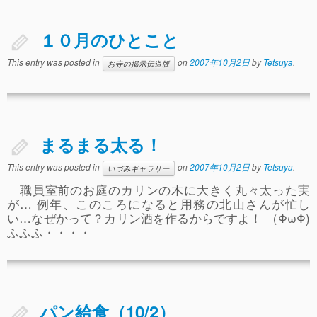
ぴ～ち通信
求人情報（園見学/自主実習も対応）
１０月のひとこと
This entry was posted in
on
2007年10月2日
by
Tetsuya
.
お寺の掲示伝道版
まるまる太る！
This entry was posted in
on
2007年10月2日
by
Tetsuya
.
いづみギャラリー
職員室前のお庭のカリンの木に大きく丸々太った実
が… 例年、このころになると用務の北山さんが忙し
い…なぜかって？カリン酒を作るからですよ！ （ΦωΦ)
ふふふ・・・・
パン給食（10/2）