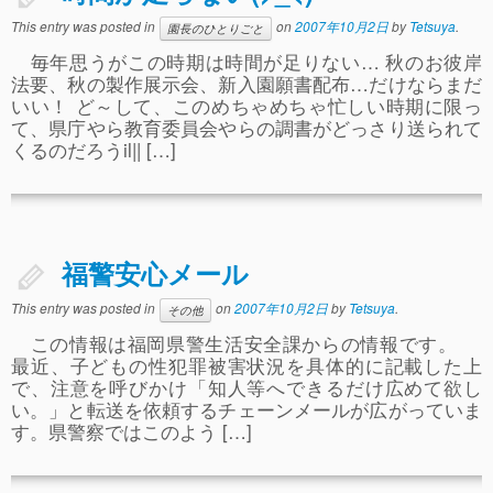
事故や怪我について
This entry was posted in
on
2007年10月2日
by
Tetsuya
.
園長のひとりごと
毎年思うがこの時期は時間が足りない… 秋のお彼岸
卒園児進路
法要、秋の製作展示会、新入園願書配布…だけならまだ
いい！ ど～して、このめちゃめちゃ忙しい時期に限っ
お知らせ
て、県庁やら教育委員会やらの調書がどっさり送られて
給食日記
くるのだろうil|| […]
園生活ブログ
2歳児クラス(ももたろうクラブ)
福警安心メール
募集概要(2歳児クラス)
This entry was posted in
on
2007年10月2日
by
Tetsuya
.
その他
保育料について
この情報は福岡県警生活安全課からの情報です。
入会してから
最近、子どもの性犯罪被害状況を具体的に記載した上
で、注意を呼びかけ「知人等へできるだけ広めて欲し
園生活ブログ(2歳児クラス)
い。」と転送を依頼するチェーンメールが広がっていま
す。県警察ではこのよう […]
体験入園＆園見学