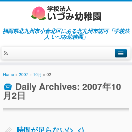
福岡県北九州市小倉北区にある北九州市認可「学校法
人 いづみ幼稚園」
ホーム
Home
»
2007
»
10月
»
02
当園の紹介／特徴
Daily Archives:
2007年10
施設紹介
月2日
指導／保育の内容
入園募集／入園費用
通園について
時間が足らない(>_<)