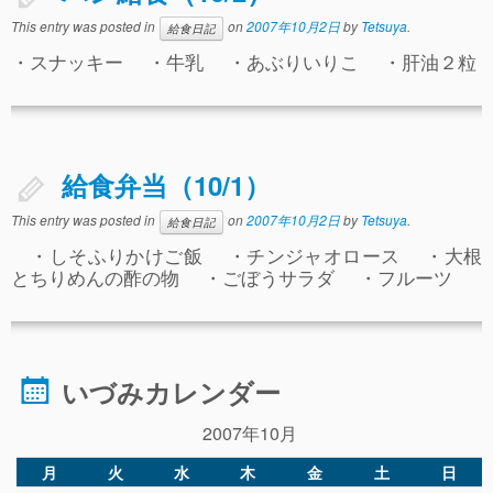
This entry was posted in
on
2007年10月2日
by
Tetsuya
.
給食日記
・スナッキー ・牛乳 ・あぶりいりこ ・肝油２粒
給食弁当（10/1）
This entry was posted in
on
2007年10月2日
by
Tetsuya
.
給食日記
・しそふりかけご飯 ・チンジャオロース ・大根
とちりめんの酢の物 ・ごぼうサラダ ・フルーツ
いづみカレンダー
2007年10月
月
火
水
木
金
土
日