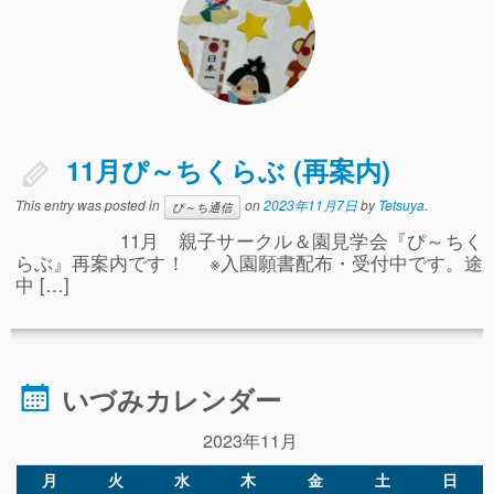
ぴ～ち通信
求人情報（園見学/自主実習も対応）
11月ぴ～ちくらぶ (再案内)
This entry was posted in
on
2023年11月7日
by
Tetsuya
.
ぴ～ち通信
11月 親子サークル＆園見学会『ぴ～ちく
らぶ』再案内です！ ※入園願書配布・受付中です。途
中 […]
いづみカレンダー
2023年11月
月
火
水
木
金
土
日