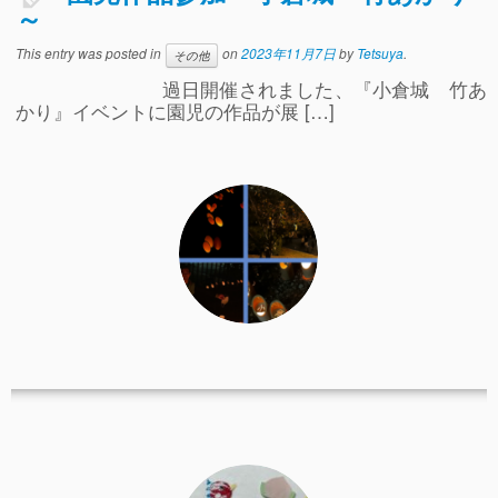
～
事故や怪我について
This entry was posted in
on
2023年11月7日
by
Tetsuya
.
その他
卒園児進路
過日開催されました、『小倉城 竹あ
お知らせ
かり』イベントに園児の作品が展 […]
給食日記
園生活ブログ
2歳児クラス(ももたろうクラブ)
募集概要(2歳児クラス)
保育料について
入会してから
園生活ブログ(2歳児クラス)
体験入園＆園見学