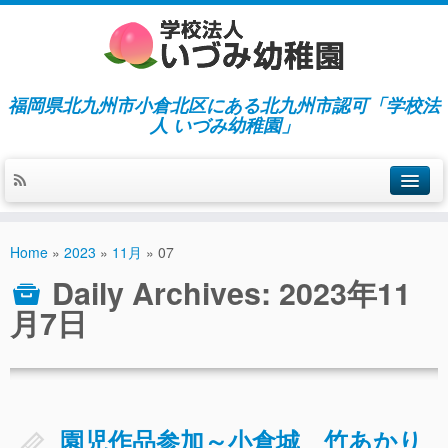
福岡県北九州市小倉北区にある北九州市認可「学校法
人 いづみ幼稚園」
ホーム
Home
»
2023
»
11月
»
07
当園の紹介／特徴
Daily Archives:
2023年11
施設紹介
月7日
指導／保育の内容
入園募集／入園費用
通園について
園児作品参加～小倉城 竹あかり