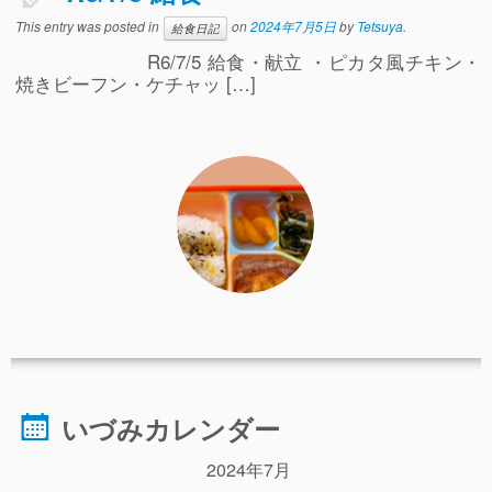
事故や怪我について
This entry was posted in
on
2024年7月5日
by
Tetsuya
.
給食日記
R6/7/5 給食・献立 ・ピカタ風チキン・
卒園児進路
焼きビーフン・ケチャッ […]
お知らせ
給食日記
園生活ブログ
2歳児クラス(ももたろうクラブ)
募集概要(2歳児クラス)
保育料について
入会してから
園生活ブログ(2歳児クラス)
いづみカレンダー
体験入園＆園見学
2024年7月