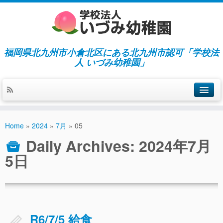
福岡県北九州市小倉北区にある北九州市認可「学校法
人 いづみ幼稚園」
ホーム
Home
»
2024
»
7月
»
05
当園の紹介／特徴
Daily Archives:
2024年7月
施設紹介
5日
指導／保育の内容
入園募集／入園費用
通園について
R6/7/5 給食