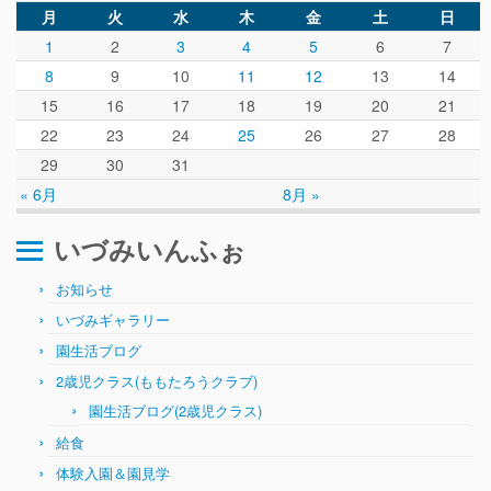
ぴ～ち通信
月
火
水
木
金
土
日
求人情報（園見学/自主実習も対応）
1
2
3
4
5
6
7
8
9
10
11
12
13
14
15
16
17
18
19
20
21
22
23
24
25
26
27
28
29
30
31
« 6月
8月 »
いづみいんふぉ
お知らせ
いづみギャラリー
園生活ブログ
2歳児クラス(ももたろうクラブ)
園生活ブログ(2歳児クラス)
給食
体験入園＆園見学