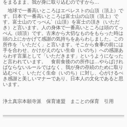
ぴ～ち通信
をまるまま、我が身に取り込むのですから…
地球で一番高いところはエベレストの山頂（頂上）で
求人情報（園見学/自主実習も対応）
す。日本で一番高いところは富士山の山頂（頂上）で
す。富士山のてっぺん’（山頂）を富士の頂き（いただ
き）と言います。人の身体で一番高いところは頭のてっ
ぺん（頭頂）です。古来から大切なものをもらった時は
頭の上にかかげて感謝の気持ちをあらわしました。この
所作を「いただく」と言います。そこから食事の前には
手を合わせ、かけがえのない生命（いのち）への感謝あ
らわす言葉として「いただきます」というようになった
と言われています。 食前食後のの所作は…やらばけれ
ばならないルールではなく、我が身の存続のために取り
込むべく、いただく生命（いのち）に対し、心がけるべ
き感謝と美しいマナーであり、日本人の文化であると思
います。
浄土真宗本願寺派 保育連盟 まことの保育 引用