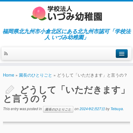
福岡県北九州市小倉北区にある北九州市認可「学校法
人 いづみ幼稚園」
ホーム
Home
»
園長のひとりごと
»
どうして「いただきます」と言うの？
当園の紹介／特徴
どうして「いただきます」
施設紹介
と言うの？
指導／保育の内容
This entry was posted in
on
2024年2月27日
by
Tetsuya
.
園長のひとりごと
入園募集／入園費用
通園について