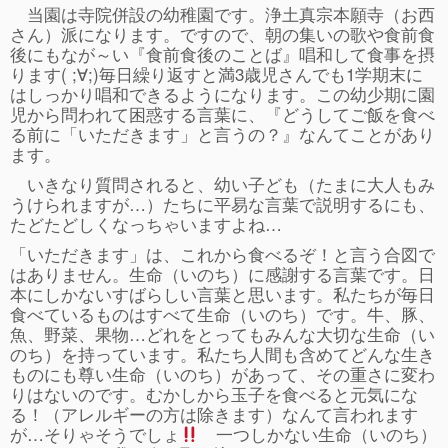
当園は寺院併設の幼稚園です。浄土真宗本願寺（お西
事故や怪我について
さん）派になります。ですので、朝の集いの歌や食前食
後にもなが～い『食前食後のことば』唱和して食事を摂
卒園児進路
ります( ;∀;)毎日繰り返すと満3歳児さんでも1学期末に
はしっかり唱和できるようになります。この幼少期に園
お知らせ
児から問われて困惑する言葉に、『どうしてご飯を食べ
る前に「いただきます」と言うの？』なんてことがあり
給食日記
ます。
園生活ブログ
いきなり質問されると、幼い子ども（たまに大人もみ
うけられますが…）たちに平易な言葉で説明するにも、
2歳児クラス(ももたろうクラブ)
たどたどしくなっちゃいますよね…
募集概要(2歳児クラス)
「いただきます」は、これから食べるぞ！と言う合図で
はありません。生命（いのち）に感謝する言葉です。日
保育料について
本にしかないすばらしい言葉と思います。私たちが毎日
食べているものはすべて生命（いのち）です。牛、豚、
入会してから
魚、野菜、果物…どれをとってもみんな大切な生命（い
のち）を持っています。私たち人間も含めてどんな生き
園生活ブログ(2歳児クラス)
ものにも尊い生命（いのち）があって、その重さに変わ
りはないのです。むかしから玉子を食べると元気にな
体験入園＆園見学
る！（アレルギーの方は除きます）なんて言われます
が…そりゃそうでしょ
一つしかない生命（いのち）